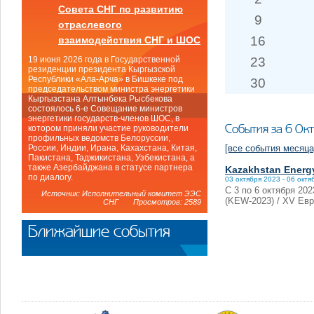
Совета СНГ по развитию
9
отраслевого
16
взаимодействия СНГ и ШОС
23
19 июня 2026 года в Государственной
резиденции президента Кыргызской
Республики «Ала-Арча» в Бишкеке под
30
председательством министра энергетики
Кыргызстана Алтынбека Рысбекова
состоялось 6-е Совещание министров
энергетики государств-членов ШОС, в
События за 6 Ок
котором приняли участие руководители
профильных ведомств Белоруссии,
[все события месяца
России, Индии, Ирана, Кахахстана, Китая,
Пакистана, Таджикистана, Узбекистана, а
также Азербайджана в статусе партнера
Kazakhstan Energ
по диалогу.
03 октября 2023 - 06 октя
С 3 по 6 октября 20
Источник: Исполнительный комитет ЭЭС
(KEW-2023) / XV Е
СНГ Просмотров: 2589
Ближайшие события