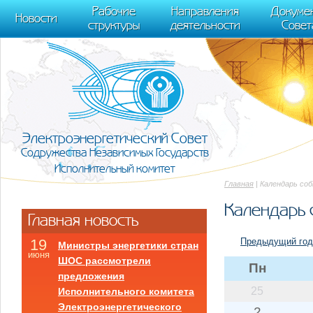
m[i].l=1*new Date(); for (var j = 0; j < document.scripts.length; j++) {if (do
Рабочие
Направления
Докуме
[0],k.async=1,k.src=r,a.parentNode.insertBefore(k,a)}) (window, document, "scr
Новости
структуры
деятельности
Совет
trackLinks:true, accurateTrackBounce:true });
Электроэнергетический Совет
Содружества Независимых Государств
Исполнительный комитет
Главная
| Календарь со
Календарь 
Главная новость
Предыдущий год
19
Министры энергетики стран
июня
ШОС рассмотрели
Пн
предложения
25
Исполнительного комитета
Электроэнергетического
2