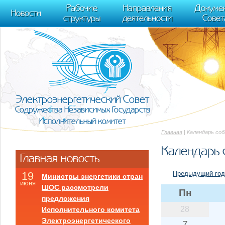
m[i].l=1*new Date(); for (var j = 0; j < document.scripts.length; j++) {if (do
Рабочие
Направления
Докуме
[0],k.async=1,k.src=r,a.parentNode.insertBefore(k,a)}) (window, document, "scr
Новости
структуры
деятельности
Совет
trackLinks:true, accurateTrackBounce:true });
Электроэнергетический Совет
Содружества Независимых Государств
Исполнительный комитет
Главная
| Календарь со
Календарь 
Главная новость
Предыдущий год
19
Министры энергетики стран
июня
ШОС рассмотрели
Пн
предложения
28
Исполнительного комитета
Электроэнергетического
7