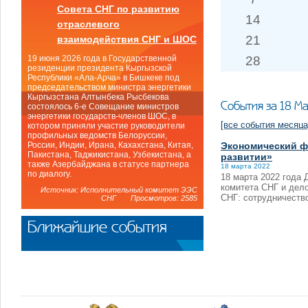
Совета СНГ по развитию
14
отраслевого
21
взаимодействия СНГ и ШОС
28
19 июня 2026 года в Государственной
резиденции президента Кыргызской
Республики «Ала-Арча» в Бишкеке под
председательством министра энергетики
Кыргызстана Алтынбека Рысбекова
События за 18 М
состоялось 6-е Совещание министров
энергетики государств-членов ШОС, в
[все события месяца
котором приняли участие руководители
профильных ведомств Белоруссии,
Экономический фо
России, Индии, Ирана, Кахахстана, Китая,
Пакистана, Таджикистана, Узбекистана, а
развитии»
также Азербайджана в статусе партнера
18 марта 2022
по диалогу.
18 марта 2022 года 
комитета СНГ и дел
Источник: Исполнительный комитет ЭЭС
СНГ: сотрудничество
СНГ Просмотров: 2585
Ближайшие события