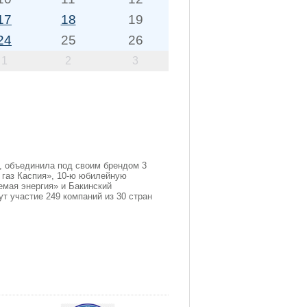
17
18
19
24
25
26
1
2
3
я, объединила под своим брендом 3
 газ Каспия», 10-ю юбилейную
мая энергия» и Бакинский
т участие 249 компаний из 30 стран