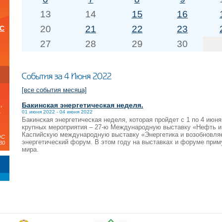
13
14
15
16
20
21
22
23
ОС
27
28
29
30
и
События за 4 Июня 2022
[все события месяца]
Бакинская энергетическая неделя.
,
а
01 июня 2022 - 04 июня 2022
Бакинская энергетическая неделя, которая пройдет с 1 по 4 июн
крупных мероприятия – 27-ю Международную выставку «Нефть и
Каспийскую международную выставку «Энергетика и возобновляе
ЭС
энергетический форум. В этом году на выставках и форуме приму
30
мира.