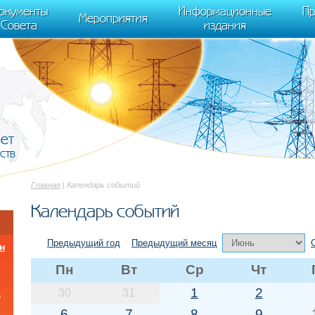
cument.scripts[j].src === r) { return; }} k=e.createElement(t),a=e.getElements
окументы
Информационные
Пр
 "init", { clickmap:true, trackLinks:true, accurateTrackBounce:true });
Мероприятия
Совета
издания
вет
ств
Главная
| Календарь событий
Календарь событий
Предыдущий год
Предыдущий месяц
н
Пн
Вт
Ср
Чт
1
2
30
31
а
6
7
8
9