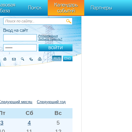
ByTagName(t)[0],k.async=1,k.src=r,a.parentNode.insertBefore(k,a)}) (window,
авовая
Календарь
Поиск
Партнеры
база
событий
Вход на сайт
Регистрация
Забыли пароль?
RUS
ENG
Следующий месяц
Следующий год
Пт
Сб
Вс
3
4
5
10
11
12