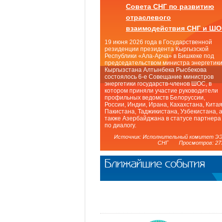
Совета СНГ по развитию
отраслевого
взаимодействия СНГ и Ш
19 июня 2026 года в Государственной
резиденции президента Кыргызской
Республики «Ала-Арча» в Бишкеке под
председательством министра энергетик
Кыргызстана Алтынбека Рысбекова
состоялось 6-е Совещание министров
энергетики государств-членов ШОС, в
котором приняли участие руководители
профильных ведомств Белоруссии,
России, Индии, Ирана, Кахахстана, Китая
Пакистана, Таджикистана, Узбекистана, 
также Азербайджана в статусе партнера
по диалогу.
Источник: Исполнительный комитет Э
СНГ Просмотров: 27
Ближайшие события