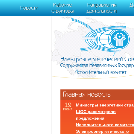
m[i].l=1*new Date(); for (var j = 0; j < document.scripts.length; j++) {if (do
Рабочие
Направления
Д
document, "script", "https://mc.yandex.ru/metrika/tag.js", "ym"); ym(95911708,
Новости
структуры
деятельности
Электроэнергетический Со
Содружества Независимых Государ
Исполнительный комитет
Главная новость
19
Министры энергетики стра
июня
ШОС рассмотрели
предложения
Исполнительного комитет
Электроэнергетического