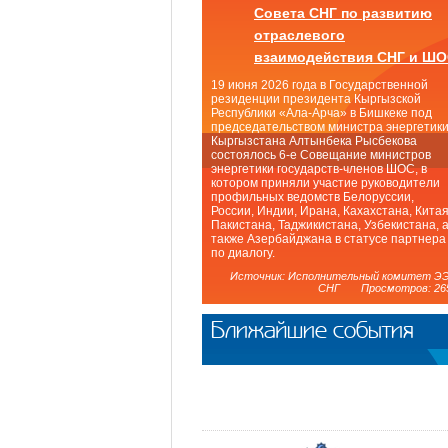
Совета СНГ по развитию
отраслевого
взаимодействия СНГ и Ш
19 июня 2026 года в Государственной
резиденции президента Кыргызской
Республики «Ала-Арча» в Бишкеке под
председательством министра энергетик
Кыргызстана Алтынбека Рысбекова
состоялось 6-е Совещание министров
энергетики государств-членов ШОС, в
котором приняли участие руководители
профильных ведомств Белоруссии,
России, Индии, Ирана, Кахахстана, Китая
Пакистана, Таджикистана, Узбекистана, 
также Азербайджана в статусе партнера
по диалогу.
Источник: Исполнительный комитет Э
СНГ Просмотров: 26
Ближайшие события