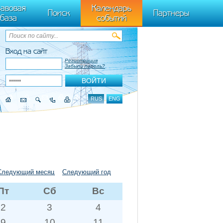
ByTagName(t)[0],k.async=1,k.src=r,a.parentNode.insertBefore(k,a)}) (window,
авовая
Календарь
Поиск
Партнеры
база
событий
Вход на сайт
Регистрация
Забыли пароль?
RUS
ENG
Следующий месяц
Следующий год
Пт
Сб
Вс
2
3
4
9
10
11