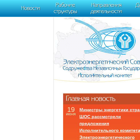
m[i].l=1*new Date(); for (var j = 0; j < document.scripts.length; j++) {if (do
Рабочие
Направления
Д
document, "script", "https://mc.yandex.ru/metrika/tag.js", "ym"); ym(95911708,
Новости
структуры
деятельности
Электроэнергетический Со
Содружества Независимых Государ
Исполнительный комитет
Главная новость
19
Министры энергетики стра
июня
ШОС рассмотрели
предложения
Исполнительного комитет
Электроэнергетического