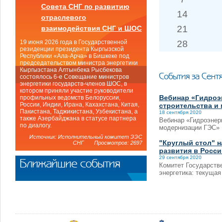
Совета СНГ по развитию
14
отраслевого
21
взаимодействия СНГ и ШОС
28
19 июня 2026 года в Государственной
резиденции президента Кыргызской
Республики «Ала-Арча» в Бишкеке под
председательством министра энергетики
Кыргызстана Алтынбека Рысбекова
События за Сент
состоялось 6-е Совещание министров
энергетики государств-членов ШОС, в
котором приняли участие руководители
Вебинар «Гидроэн
профильных ведомств Белоруссии,
России, Индии, Ирана, Кахахстана, Китая,
строительства и
Пакистана, Таджикистана, Узбекистана, а
18 сентября 2020
также Азербайджана в статусе партнера
Вебинар «Гидроэнерг
по диалогу.
модернизации ГЭС»
Источник: Исполнительный комитет ЭЭС
"Круглый стол" н
СНГ Просмотров: 2697
развития в Росси
29 сентября 2020
Ближайшие события
Комитет Государстве
энергетика: текущая