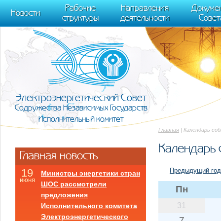
m[i].l=1*new Date(); for (var j = 0; j < document.scripts.length; j++) {if (do
Рабочие
Направления
Докуме
[0],k.async=1,k.src=r,a.parentNode.insertBefore(k,a)}) (window, document, "scr
Новости
структуры
деятельности
Совет
trackLinks:true, accurateTrackBounce:true });
Электроэнергетический Совет
Содружества Независимых Государств
Исполнительный комитет
Главная
| Календарь со
Календарь 
Главная новость
Предыдущий год
19
Министры энергетики стран
июня
ШОС рассмотрели
Пн
предложения
31
Исполнительного комитета
Электроэнергетического
7