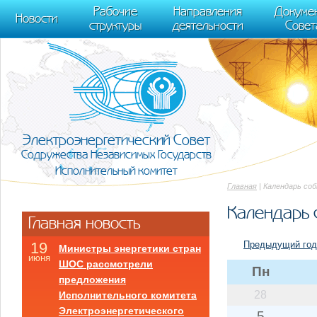
m[i].l=1*new Date(); for (var j = 0; j < document.scripts.length; j++) {if (do
Рабочие
Направления
Докуме
[0],k.async=1,k.src=r,a.parentNode.insertBefore(k,a)}) (window, document, "scr
Новости
структуры
деятельности
Совет
trackLinks:true, accurateTrackBounce:true });
Электроэнергетический Совет
Содружества Независимых Государств
Исполнительный комитет
Главная
| Календарь со
Календарь 
Главная новость
Предыдущий год
19
Министры энергетики стран
июня
ШОС рассмотрели
Пн
предложения
28
Исполнительного комитета
Электроэнергетического
5