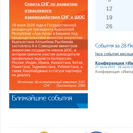
Совета СНГ по развитию
12
отраслевого
19
взаимодействия СНГ и ШОС
26
19 июня 2026 года в Государственной
резиденции президента Кыргызской
Республики «Ала-Арча» в Бишкеке под
председательством министра энергетики
Кыргызстана Алтынбека Рысбекова
События за 28 И
состоялось 6-е Совещание министров
энергетики государств-членов ШОС, в
[все события месяца
котором приняли участие руководители
профильных ведомств Белоруссии,
Конференция «Им
России, Индии, Ирана, Кахахстана, Китая,
Пакистана, Таджикистана, Узбекистана, а
27 июля 2021 - 28 июля 
также Азербайджана в статусе партнера
Конференция «Импор
по диалогу.
Источник: Исполнительный комитет ЭЭС
СНГ Просмотров: 2580
Ближайшие события