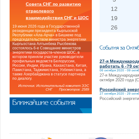
Совета СНГ по развитию
12
отраслевого
19
взаимодействия СНГ и ШОС
26
19 июня 2026 года в Государственной
резиденции президента Кыргызской
Республики «Ала-Арча» в Бишкеке под
председательством министра энергетики
Кыргызстана Алтынбека Рысбекова
События за Октя
состоялось 6-е Совещание министров
энергетики государств-членов ШОС, в
котором приняли участие руководители
27-я Международн
профильных ведомств Белоруссии,
России, Индии, Ирана, Кахахстана, Китая,
работать 6 -?9 о
Пакистана, Таджикистана, Узбекистана, а
06 октября 2020 - 09 октя
также Азербайджана в статусе партнера
27-я Международная 
по диалогу.
октября 2020 года (
Источник: Исполнительный комитет ЭЭС
Российский энер
СНГ Просмотров: 2589
27 октября 2020 - 29 октя
Российский энергет
Ближайшие события