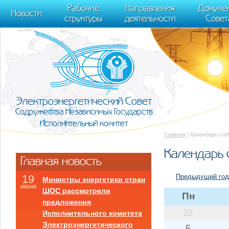
m[i].l=1*new Date(); for (var j = 0; j < document.scripts.length; j++) {if (do
Рабочие
Направления
Докуме
[0],k.async=1,k.src=r,a.parentNode.insertBefore(k,a)}) (window, document, "scr
Новости
структуры
деятельности
Совет
trackLinks:true, accurateTrackBounce:true });
Электроэнергетический Совет
Содружества Независимых Государств
Исполнительный комитет
Главная
| Календарь со
Календарь 
Главная новость
Предыдущий год
19
Министры энергетики стран
июня
ШОС рассмотрели
Пн
предложения
28
Исполнительного комитета
Электроэнергетического
5