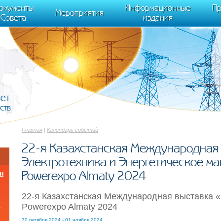
cument.scripts[j].src === r) { return; }} k=e.createElement(t),a=e.getElements
окументы
Информационные
Пр
 "init", { clickmap:true, trackLinks:true, accurateTrackBounce:true });
Мероприятия
Совета
издания
вет
ств
Главная
|
Календарь событий
22-я Казахстанская Международная 
Электротехника и Энергетическое м
Powerexpo Almaty 2024
н
22-я Казахстанская Международная выставка «
Powerexpo Almaty 2024
а
30 октября 2024 - 01 ноября 2024