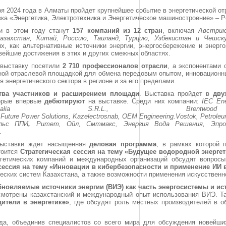
ря 2024 года в Алматы пройдет крупнейшее событие в энергетической от
а «Энергетика, Электротехника и Энергетическое машиностроение» – Po
и в этом году станут
157 компаний из 12 стран
, включая
Австрию
азахстан, Китай, Россию, Таиланд, Турцию, Узбекистан и Чешск
х, как альтернативные источники энергии, энергосбережение и энерг
вейшие достижения в этих и других смежных областях.
а выставку посетили
2 710 профессионалов отрасли
, а экспонентами
ной отраслевой площадкой для обмена передовым опытом, инновационн
 энергетического сектора в регионе и за его пределами.
тва участников и расширением площади
. Выставка пройдет в
дву
торые впервые
дебютируют
на выставке. Среди них компании:
IEC
En
talia
S.R.L., Brentw
 Future
Power
Solutions, Kazelectrosnab, OEM
Engineering.Vostok, Petrole
льс ППИ
,
Ритет, Ойл, Смтмакс, Энергия Вода Решения,
Эпр
.
 выставки ждет насыщенная
деловая программа
, в рамках которой 
тоится
Стратегическая сессия на тему «Будущее водородной энергет
ргетических компаний и международных организаций обсудят вопросы
сессия на тему «Инновации в кибербезопасности и применение ИИ в
еских систем Казахстана, а также возможности применения искусственн
бновляемые источники энергии (ВИЭ) как часть энергосистемы и ис
ссмотрены казахстанский и международный опыт использования ВИЭ. Т
ители в энергетике»
, где обсудят роль местных производителей в о
да, объединив специалистов со всего мира для обсуждения новейши