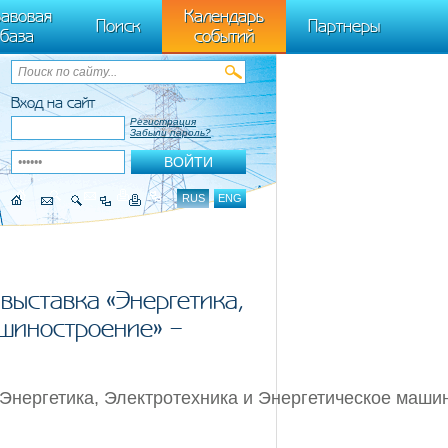
ByTagName(t)[0],k.async=1,k.src=r,a.parentNode.insertBefore(k,a)}) (window,
авовая
Календарь
Поиск
Партнеры
база
событий
Вход на сайт
Регистрация
Забыли пароль?
RUS
ENG
выставка «Энергетика,
ашиностроение» –
Энергетика, Электротехника и Энергетическое маши