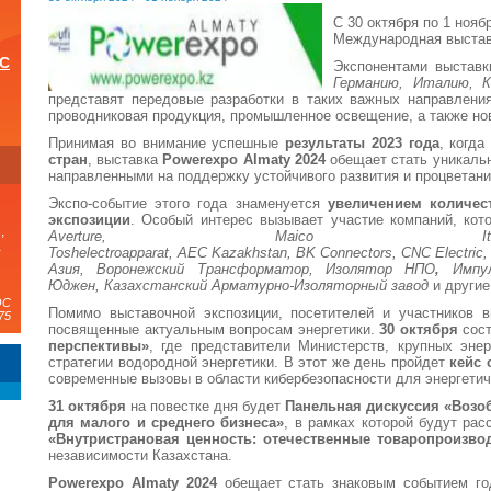
С 30 октября по 1 нояб
Международная выставк
ОС
Экспонентами выставк
Германию, Италию, К
представят передовые разработки в таких важных направления
проводниковая продукция, промышленное освещение, а также но
и
Принимая во внимание успешные
результаты 2023 года
, когд
стран
, выставка
Powerexpo
Almaty 2024
обещает стать уникаль
направленными на поддержку устойчивого развития и процветания
Экспо-событие этого года знаменуется
увеличением количес
экспозиции
. Особый интерес вызывает участие компаний, ко
,
Averture, Maico
I
а
Toshelectroapparat, AEC
Kazakhstan, BK
Connectors, CNC
Electric,
Азия,
Воронежский Трансформатор,
Изолятор НПО
,
Импу
Юджен, Казахстанский Арматурно-Изоляторный завод
и другие
ЭС
Помимо выставочной экспозиции, посетителей и участников
75
посвященные актуальным вопросам энергетики.
30 октября
сос
перспективы»
, где представители Министерств, крупных эне
стратегии водородной энергетики. В этот же день пройдет
кейс 
современные вызовы в области кибербезопасности для энергетич
31 октября
на повестке дня будет
Панельная дискуссия «Возо
для малого и среднего бизнеса»
, в рамках которой будут ра
«Внутристрановая ценность: отечественные товаропроизвод
независимости Казахстана.
Powerexpo Almaty 2024
обещает стать знаковым событием го