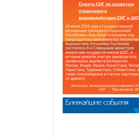
Совета СНГ по развитию
отраслевого
взаимодействия СНГ и Ш
19 июня 2026 года в Государственной
резиденции президента Кыргызской
Республики «Ала-Арча» в Бишкеке под
председательством министра энергетик
Кыргызстана Алтынбека Рысбекова
состоялось 6-е Совещание министров
энергетики государств-членов ШОС, в
котором приняли участие руководители
профильных ведомств Белоруссии,
России, Индии, Ирана, Кахахстана, Китая
Пакистана, Таджикистана, Узбекистана, 
также Азербайджана в статусе партнера
по диалогу.
Источник: Исполнительный комитет Э
СНГ Просмотров: 26
Ближайшие события