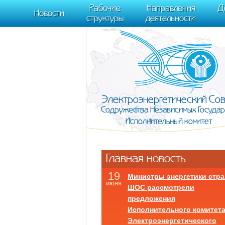
m[i].l=1*new Date(); for (var j = 0; j < document.scripts.length; j++) {if (do
Рабочие
Направления
Д
document, "script", "https://mc.yandex.ru/metrika/tag.js", "ym"); ym(95911708,
Новости
структуры
деятельности
Электроэнергетический Со
Содружества Независимых Государ
Исполнительный комитет
Главная новость
19
Министры энергетики стра
июня
ШОС рассмотрели
предложения
Исполнительного комитет
Электроэнергетического