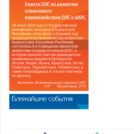
Совета СНГ по развитию
отраслевого
взаимодействия СНГ и ШОС
19 июня 2026 года в Государственной
резиденции президента Кыргызской
Республики «Ала-Арча» в Бишкеке под
председательством министра энергетики
Кыргызстана Алтынбека Рысбекова
состоялось 6-е Совещание министров
энергетики государств-членов ШОС, в
котором приняли участие руководители
профильных ведомств Белоруссии,
России, Индии, Ирана, Кахахстана, Китая,
Пакистана, Таджикистана, Узбекистана, а
также Азербайджана в статусе партнера
по диалогу.
Источник: Исполнительный комитет ЭЭС
СНГ Просмотров: 2776
Ближайшие события