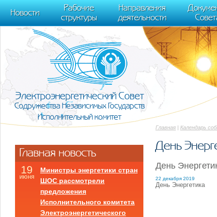
m[i].l=1*new Date(); for (var j = 0; j < document.scripts.length; j++) {if (do
Рабочие
Направления
Докуме
[0],k.async=1,k.src=r,a.parentNode.insertBefore(k,a)}) (window, document, "scr
Новости
структуры
деятельности
Совет
trackLinks:true, accurateTrackBounce:true });
Электроэнергетический Совет
Содружества Независимых Государств
Исполнительный комитет
Главная
|
Календарь со
День Энерг
Главная новость
День Энергети
19
Министры энергетики стран
июня
22 декабря 2019
ШОС рассмотрели
День Энергетика
предложения
Исполнительного комитета
Электроэнергетического