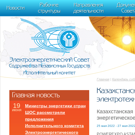
m[i].l=1*new Date(); for (var j = 0; j < document.scripts.length; j++) {if (do
Рабочие
Направления
Докуме
[0],k.async=1,k.src=r,a.parentNode.insertBefore(k,a)}) (window, document, "scr
Новости
структуры
деятельности
Совет
trackLinks:true, accurateTrackBounce:true });
Электроэнергетический Совет
Содружества Независимых Государств
Исполнительный комитет
Главная
|
Календарь со
Казахстанс
Главная новость
электротех
19
Министры энергетики стран
июня
Казахстанская
ШОС рассмотрели
энергетическо
предложения
Исполнительного комитета
25 мая 2022 - 27 мая 202
Электроэнергетического
POWEREXPO ASTAN