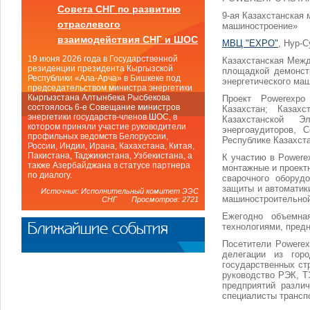
Совета СНГ по развитию
9-ая Казахстанская 
отраслевого
машиностроение»
взаимодействия СНГ и ШОС
МВЦ "EXPO"
, Нур-С
19 июня 2026 года в Государственной
Казахстанская Меж
резиденции президента Кыргызской
площадкой демонстр
Республики «Ала-Арча» в Бишкеке под
энергетического ма
председательством министра энергетики
Кыргызстана Алтынбека Рысбекова
Проект Powerexpo
состоялось 6-е Совещание министров
Казахстан; Казах
энергетики государств-членов ШОС, в
Казахстанской Э
котором приняли участие руководители
энергоаудиторов, 
профильных ведомств Белоруссии,
Республике Казахста
России, Индии, Ирана, Кахахстана, Китая,
Пакистана, Таджикистана, Узбекистана, а
К участию в Powere
также Азербайджана в статусе партнера
монтажные и проектн
по диалогу.
сварочного оборудо
защиты и автоматики
Источник: Исполнительный комитет ЭЭС
машиностроительной
СНГ Просмотров: 2721
Ежегодно объемна
Ближайшие события
технологиями, пред
Посетители Powere
делегации из горо
государственных ст
руководство РЭК, Т
предприятий различ
специалисты трансп