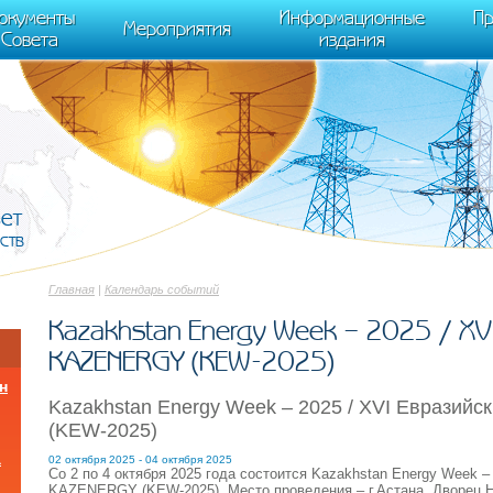
cument.scripts[j].src === r) { return; }} k=e.createElement(t),a=e.getElements
окументы
Информационные
Пр
 "init", { clickmap:true, trackLinks:true, accurateTrackBounce:true });
Мероприятия
Совета
издания
вет
ств
Главная
|
Календарь событий
Kazakhstan Energy Week – 2025 / XV
KAZENERGY (KEW-2025)
н
Kazakhstan Energy Week – 2025 / XVI Еврази
(KEW-2025)
а
02 октября 2025 - 04 октября 2025
Со 2 по 4 октября 2025 года состоится Kazakhstan Energy Week 
KAZENERGY (KEW-2025). Место проведения – г.Астана, Дворец 