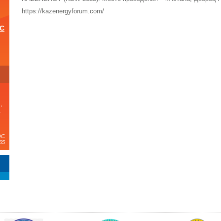
https://kazenergyforum.com/
ОС
и
,
а
ЭС
65