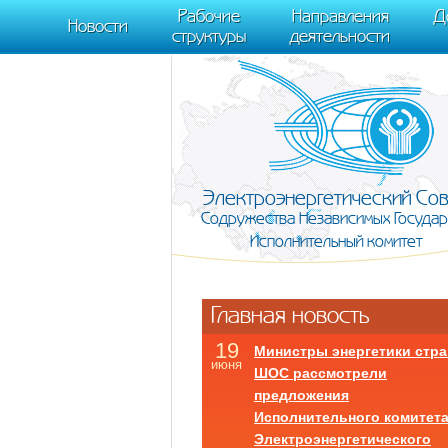
m[i].l=1*new Date(); for (var j = 0; j < document.scripts.length; j++) {if (do
Рабочие
Направления
Д
document, "script", "https://mc.yandex.ru/metrika/tag.js", "ym"); ym(95911708,
Новости
структуры
деятельности
Электроэнергетический Со
Содружества Независимых Государ
Исполнительный комитет
Главная новость
19
Министры энергетики стра
июня
ШОС рассмотрели
предложения
Исполнительного комитет
Электроэнергетического