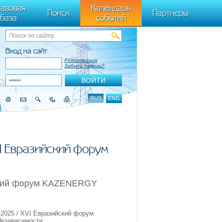
ByTagName(t)[0],k.async=1,k.src=r,a.parentNode.insertBefore(k,a)}) (window,
авовая
Календарь
Поиск
Партнеры
база
событий
Вход на сайт
Регистрация
Забыли пароль?
RUS
ENG
I Евразийский форум
йский форум KAZENERGY
– 2025 / XVI Евразийский форум
Независимости.