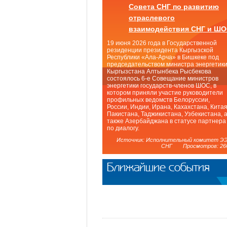
Совета СНГ по развитию
отраслевого
взаимодействия СНГ и Ш
19 июня 2026 года в Государственной
резиденции президента Кыргызской
Республики «Ала-Арча» в Бишкеке под
председательством министра энергетик
Кыргызстана Алтынбека Рысбекова
состоялось 6-е Совещание министров
энергетики государств-членов ШОС, в
котором приняли участие руководители
профильных ведомств Белоруссии,
России, Индии, Ирана, Кахахстана, Китая
Пакистана, Таджикистана, Узбекистана, 
также Азербайджана в статусе партнера
по диалогу.
Источник: Исполнительный комитет Э
СНГ Просмотров: 26
Ближайшие события