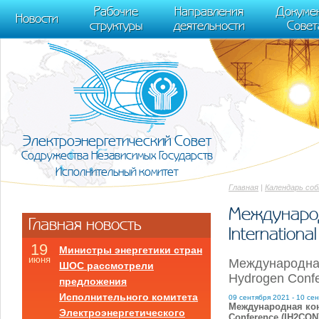
m[i].l=1*new Date(); for (var j = 0; j < document.scripts.length; j++) {if (do
Рабочие
Направления
Докуме
[0],k.async=1,k.src=r,a.parentNode.insertBefore(k,a)}) (window, document, "scr
Новости
структуры
деятельности
Совет
trackLinks:true, accurateTrackBounce:true });
Электроэнергетический Совет
Содружества Независимых Государств
Исполнительный комитет
Главная
|
Календарь со
Международ
Главная новость
Internation
19
Министры энергетики стран
июня
Международная
ШОС рассмотрели
Hydrogen Conf
предложения
Исполнительного комитета
09 сентября 2021 - 10 се
Международная конф
Электроэнергетического
Conference
(IH2CON