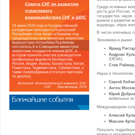
Совета СНГ по развитию
Среди основных воп
отраслевого
роста для России; т
государства, науки
взаимодействия СНГ и ШОС
рынков и развитие и
водорода: образ же
19 июня 2026 года в Государственной
резиденции президента Кыргызской
В числе ключевых с
Республики «Ала-Арча» в Бишкеке под
председательством министра энергетики
Экономика и рынки:
Кыргызстана Алтынбека Рысбекова
состоялось 6-е Совещание министров
Яранд Риста
энергетики государств-членов ШОС, в
Андрэас Кул
котором приняли участие руководители
(DENA);
профильных ведомств Белоруссии,
России, Индии, Ирана, Кахахстана, Китая,
Стив Раймер
Пакистана, Таджикистана, Узбекистана, а
также Азербайджана в статусе партнера
Наука и технологии:
по диалогу.
Сергей Кобз
Источник: Исполнительный комитет ЭЭС
СНГ Просмотров: 2574
Антон Москв
Юрий Добро
Ближайшие события
мобильных ис
Международное сотр
Алексей Кул
Максим Арте
Получить подробную
можно в оргкомитете: