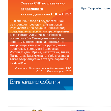
Совета СНГ по развитию
https://expoelectroseti
отраслевого
взаимодействия СНГ и ШОС
19 июня 2026 года в Государственной
резиденции президента Кыргызской
Республики «Ала-Арча» в Бишкеке под
председательством министра энергетики
Кыргызстана Алтынбека Рысбекова
состоялось 6-е Совещание министров
энергетики государств-членов ШОС, в
котором приняли участие руководители
профильных ведомств Белоруссии,
России, Индии, Ирана, Кахахстана, Китая,
Пакистана, Таджикистана, Узбекистана, а
также Азербайджана в статусе партнера
по диалогу.
Источник: Исполнительный комитет ЭЭС
СНГ Просмотров: 2626
Ближайшие события