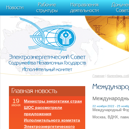
m[i].l=1*new Date(); for (var j = 0; j < document.scripts.length; j++) {if (do
Рабочие
Направления
Докуме
[0],k.async=1,k.src=r,a.parentNode.insertBefore(k,a)}) (window, document, "scr
Новости
структуры
деятельности
Совет
trackLinks:true, accurateTrackBounce:true });
Электроэнергетический Совет
Содружества Независимых Государств
Исполнительный комитет
Главная
|
Календарь со
Международ
Главная новость
Международный
19
Министры энергетики стран
июня
22 ноября 2022 - 25 нояб
ШОС рассмотрели
Международный Фору
предложения
Москва, ВДНХ, пави
Исполнительного комитета
Электроэнергетического