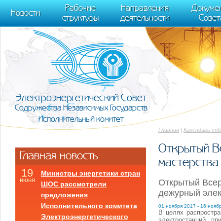
m[i].l=1*new Date(); for (var j = 0; j < document.scripts.length; j++) {if (do
Рабочие
Направления
Докуме
[0],k.async=1,k.src=r,a.parentNode.insertBefore(k,a)}) (window, document, "scr
Новости
структуры
деятельности
Совет
trackLinks:true, accurateTrackBounce:true });
Электроэнергетический Совет
Содружества Независимых Государств
Исполнительный комитет
Главная
|
Календарь со
Открытый В
Главная новость
мастерства
19
Министры энергетики стран
июня
Открытый Всер
ШОС рассмотрели
дежурный эле
предложения
Исполнительного комитета
01 ноября 2017 - 16 нояб
В целях распростра
Электроэнергетического
электростанций пр