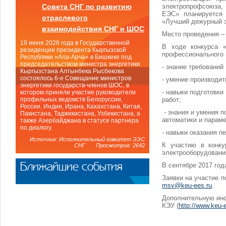
электропрофсоюза, 
Совета СНГ по развитию
ЕЭС» планируется 
отраслевого
«Лучший дежурный э
взаимодействия СНГ и ШОС
Место проведения – 
19 июня 2026 года в Государственной
В ходе конкурса 
резиденции президента Кыргызской
профессионального 
Республики «Ала-Арча» в Бишкеке под
председательством министра энергетики
- знание требований
Кыргызстана Алтынбека Рысбекова
состоялось 6-е Совещание министров
- умение производи
энергетики государств-членов ШОС, в
- навыки подготовки
котором приняли участие руководители
работ;
профильных ведомств Белоруссии,
России, Индии, Ирана, Кахахстана, Китая,
- знания и умения п
Пакистана, Таджикистана, Узбекистана, а
автоматики и параме
также Азербайджана в статусе партнера
по диалогу.
- навыки оказания 
Источник: Исполнительный комитет ЭЭС
К участию в конку
СНГ Просмотров: 2642
электрооборудования
Ближайшие события
В сентябре 2017 год
Заявки на участие 
msv@keu-ees.ru
.
Дополнительную инф
КЭУ (
http://www.keu-e