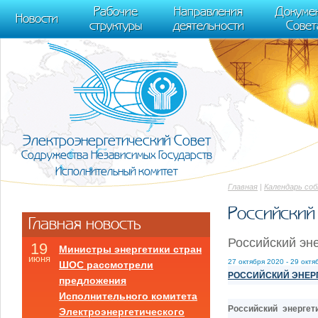
m[i].l=1*new Date(); for (var j = 0; j < document.scripts.length; j++) {if (do
Рабочие
Направления
Докуме
[0],k.async=1,k.src=r,a.parentNode.insertBefore(k,a)}) (window, document, "scr
Новости
структуры
деятельности
Совет
trackLinks:true, accurateTrackBounce:true });
Электроэнергетический Совет
Содружества Независимых Государств
Исполнительный комитет
Главная
|
Календарь со
Российский
Главная новость
Российский эн
19
Министры энергетики стран
июня
27 октября 2020 - 29 октя
ШОС рассмотрели
РОССИЙСКИЙ ЭНЕРГ
предложения
Исполнительного комитета
Российский энерге
Электроэнергетического