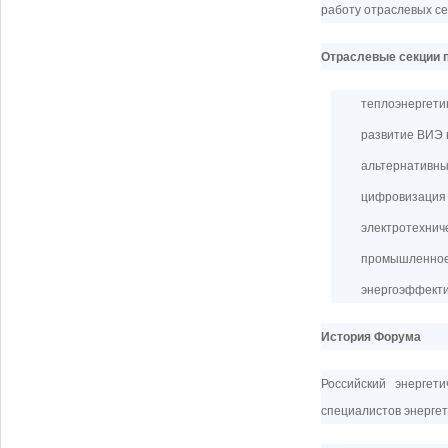
работу отраслевых се
Отраслевые секции 
теплоэнерге
развитие ВИЭ 
альтернативны
цифровизация 
электротехни
промышленное 
энергоэффекти
История Форума
Российский энергет
специалистов энергет