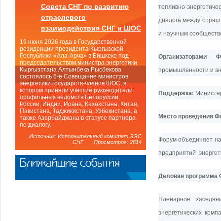
Совета СНГ по развитию
топливно-энергетиче
отраслевого
диалога между отрас
взаимодействия СНГ и ШОС
и научным сообществ
19 июня 2026 года в Государственной
резиденции президента Кыргызской
Республики «Ала-Арча» в Бишкеке под
Организаторами Ф
председательством министра энергетики
Кыргызстана Алтынбека Рысбекова
промышленности и эн
состоялось 6-е Совещание министров
энергетики государств-членов ШОС, в
котором приняли участие руководители
Поддержка:
Министер
профильных ведомств Белоруссии,
России, Индии, Ирана, Кахахстана, Китая,
Пакистана, Таджикистана, Узбекистана, а
Место проведения Ф
также Азербайджана в статусе партнера
по диалогу.
Источник: Исполнительный комитет ЭЭС
Форум объединяет на
СНГ Просмотров: 2614
предприятий энергет
Ближайшие события
Деловая программа 
Пленарное заседан
энергетических комп