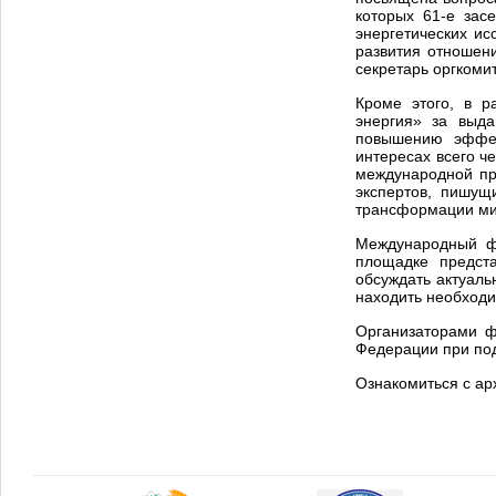
которых 61-е зас
энергетических и
развития отношени
секретарь оргкоми
Кроме этого, в р
энергия» за выда
повышению эффект
интересах всего ч
международной пр
экспертов, пишущ
трансформации мир
Международный фо
площадке предста
обсуждать актуаль
находить необход
Организаторами ф
Федерации при под
Ознакомиться с а