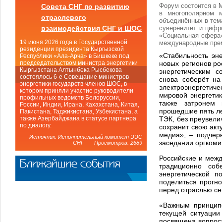
Форум состоится в 
Совета СНГ по развитию
в многополярном 
отраслевого
объединённых в тем
суверенитет и цифр
взаимодействия СНГ и ШОС
«Социальная сфера»
19 июня 2026 года в Государственной
международные прем
резиденции президента Кыргызской
«Стабильность эн
Республики «Ала-Арча» в Бишкеке под
новых регионов ро
председательством министра энергетики
Кыргызстана Алтынбека Рысбекова
энергетическим с
состоялось 6-е Совещание министров
снова соберёт на
энергетики государств-членов ШОС, в
электроэнергетич
котором приняли участие руководители
мировой энергети
профильных ведомств Белоруссии,
также затронем 
России, Индии, Ирана, Кахахстана, Китая,
прошедшие пять л
Пакистана, Таджикистана, Узбекистана, а
ТЭК, без преувели
также Азербайджана в статусе партнера
по диалогу.
сохранит свою акт
медиа», – подчер
Источник: Исполнительный комитет ЭЭС
заседании оргкоми
СНГ Просмотров: 2689
Российские и межд
Ближайшие события
традиционно соб
энергетической п
поделиться прогн
перед отраслью се
«Важным принципо
текущей ситуации
посвящена вопрос