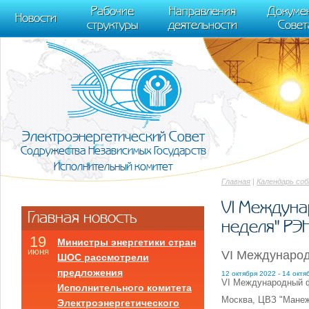
m[i].l=1*new Date(); for (var j = 0; j < document.scripts.length; j++) {if (do
Рабочие
Направления
Докуме
[0],k.async=1,k.src=r,a.parentNode.insertBefore(k,a)}) (window, document, "scr
Новости
структуры
деятельности
Совет
trackLinks:true, accurateTrackBounce:true });
Электроэнергетический Совет
Содружества Независимых Государств
Исполнительный комитет
Главная
|
Календарь со
VI Междуна
Главная новость
неделя" РЭ
19
Министры энергетики стран
июня
VI Международ
ШОС рассмотрели
предложения
12 октября 2022 - 14 октя
VI Международный ф
Исполнительного комитета
Москва, ЦВЗ "Мане
Электроэнергетического