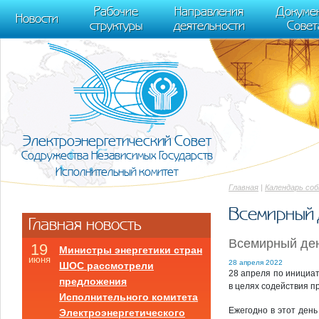
m[i].l=1*new Date(); for (var j = 0; j < document.scripts.length; j++) {if (do
Рабочие
Направления
Докуме
[0],k.async=1,k.src=r,a.parentNode.insertBefore(k,a)}) (window, document, "scr
Новости
структуры
деятельности
Совет
trackLinks:true, accurateTrackBounce:true });
Электроэнергетический Совет
Содружества Независимых Государств
Исполнительный комитет
Главная
|
Календарь со
Всемирный 
Главная новость
Всемирный ден
19
Министры энергетики стран
июня
28 апреля 2022
ШОС рассмотрели
28 апреля по инициа
предложения
в целях содействия п
Исполнительного комитета
Ежегодно в этот ден
Электроэнергетического