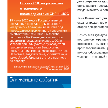
день сохранения здор
Совета СНГ по развитию
его созданию проведе
отраслевого
как дань памяти о по
взаимодействия СНГ и ШОС
Тема Всемирного дня
19 июня 2026 года в Государственной
охраны труда», где е
резиденции президента Кыргызской
сторон для формиров
Республики «Ала-Арча» в Бишкеке под
председательством министра энергетики
Кыргызстана Алтынбека Рысбекова
Позитивная культура
состоялось 6-е Совещание министров
постоянном укреплен
энергетики государств-членов ШОС, в
стесняются выража
котором приняли участие руководители
профильных ведомств Белоруссии,
производственными 
России, Индии, Ирана, Кахахстана, Китая,
поиска обоснованны
Пакистана, Таджикистана, Узбекистана, а
условие – открытый о
также Азербайджана в статусе партнера
по диалогу.
Источник: Исполнительный комитет ЭЭС
СНГ Просмотров: 2745
Ближайшие события