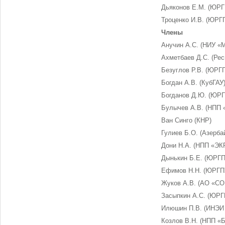
Дьяконов Е.М. (ЮРГ
Троценко И.В. (ЮРГ
Члены
Анучин А.С. (НИУ «
Ахметбаев Д.С. (Рес
Безуглов Р.В. (ЮРГ
Богдан А.В. (КубГАУ
Богданов Д.Ю. (ЮРГ
Булычев А.В. (НПП 
Ван Синго (КНР)
Гулиев Б.О. (Азерба
Дони Н.А. (НПП «ЭК
Дынькин Б.Е. (ЮРГП
Ефимов Н.Н. (ЮРГП
Жуков А.В. (АО «СО
Засыпкин А.С. (ЮРГ
Илюшин П.В. (ИНЭИ
Козлов В.Н. (НПП «