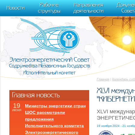
m[i].l=1*new Date(); for (var j = 0; j < document.scripts.length; j++) {if (do
Рабочие
Направления
Докуме
[0],k.async=1,k.src=r,a.parentNode.insertBefore(k,a)}) (window, document, "scr
Новости
структуры
деятельности
Совет
trackLinks:true, accurateTrackBounce:true });
Электроэнергетический Совет
Содружества Независимых Государств
Исполнительный комитет
Главная
|
Календарь со
XLVI между
Главная новость
"КИБЕРНЕТИ
19
Министры энергетики стран
июня
XLVI междуна
ШОС рассмотрели
ЭНЕРГЕТИЧЕ
предложения
Исполнительного комитета
19 ноября 2024 - 21 нояб
Электроэнергетического