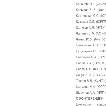
Кононов Ю.Г. (СКФУ)
Копылов В. В. (фил
Костинский С.С. (Ю
Кужеков С.Л. (ЮРГП
Куликов А.Л. (НГТУ)
Лачугин В.Ф. (АО «
Лямец Ю.Я. (ЧувГУ)
Назарычев А.Н. (СП
Нудельман Г.С. (О
Павленко А.В. (ЮРГ
Папин В.В. (ЮРГПУ(
Сарры С.В. (ЮРГПУ(
Сацук Е.И. (АО «СО
Тропин В.В. (КубГАУ
Цыгулев Н.И. (ЮРГП
Шурупов А.А. (НПП 
О КОНФЕРЕНЦИИ
Ежегодная конфе