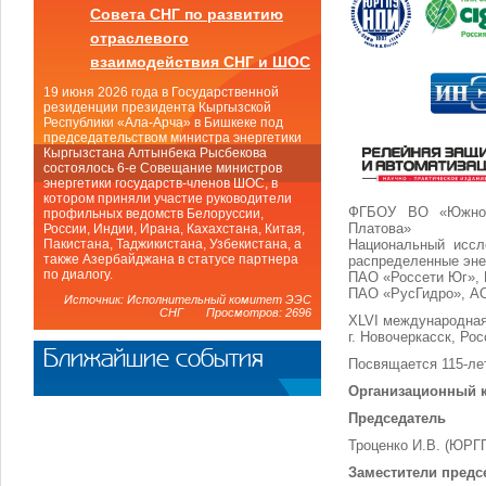
Совета СНГ по развитию
отраслевого
взаимодействия СНГ и ШОС
19 июня 2026 года в Государственной
резиденции президента Кыргызской
Республики «Ала-Арча» в Бишкеке под
председательством министра энергетики
Кыргызстана Алтынбека Рысбекова
состоялось 6-е Совещание министров
энергетики государств-членов ШОС, в
котором приняли участие руководители
ФГБОУ ВО «Южно-Р
профильных ведомств Белоруссии,
Платова»
России, Индии, Ирана, Кахахстана, Китая,
Национальный иссл
Пакистана, Таджикистана, Узбекистана, а
также Азербайджана в статусе партнера
распределенные эн
по диалогу.
ПАО «Россети Юг»,
ПАО «РусГидро», А
Источник: Исполнительный комитет ЭЭС
СНГ Просмотров: 2696
XLVI международн
г. Новочеркасск, Рос
Ближайшие события
Посвящается 115-ле
Организационный 
Председатель
Троценко И.В. (ЮРГ
Заместители предс