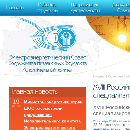
m[i].l=1*new Date(); for (var j = 0; j < document.scripts.length; j++) {if (do
Рабочие
Направления
Докуме
[0],k.async=1,k.src=r,a.parentNode.insertBefore(k,a)}) (window, document, "scr
Новости
структуры
деятельности
Совет
trackLinks:true, accurateTrackBounce:true });
Электроэнергетический Совет
Содружества Независимых Государств
Исполнительный комитет
Главная
|
Календарь со
XVIII Росс
Главная новость
специализи
19
Министры энергетики стран
июня
XVIII Российс
ШОС рассмотрели
специализиров
предложения
Исполнительного комитета
23 октября 2018 - 26 октя
23-26 октября в 
Электроэнергетического
энергетический ф