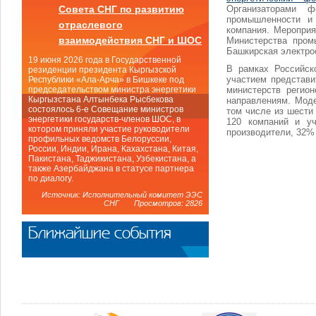
Организаторами ф
Совета СНГ по развитию
промышленности и 
отраслевого
компания. Мероприя
взаимодействия СНГ и ШОС
Министерства пром
Башкирская электро
19 июня 2026 года в Государственной
В рамках Российск
резиденции президента Кыргызской
участием представ
Республики «Ала-Арча» в Бишкеке под
министерств регио
председательством министра энергетики
Кыргызстана Алтынбека Рысбекова
направлениям. Моде
состоялось 6-е Совещание министров
том числе из шести
энергетики государств-членов ШОС, в
120 компаний и у
котором приняли участие руководители
производители, 32%
профильных ведомств Белоруссии,
России, Индии, Ирана, Кахахстана, Китая,
Пакистана, Таджикистана, Узбекистана, а
также Азербайджана в статусе партнера
по диалогу.
Источник: Исполнительный комитет ЭЭС
СНГ Просмотров: 2826
Ближайшие события