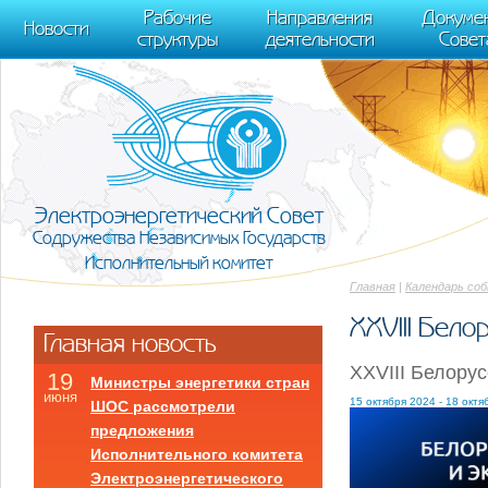
m[i].l=1*new Date(); for (var j = 0; j < document.scripts.length; j++) {if (do
Рабочие
Направления
Докуме
[0],k.async=1,k.src=r,a.parentNode.insertBefore(k,a)}) (window, document, "scr
Новости
структуры
деятельности
Совет
trackLinks:true, accurateTrackBounce:true });
Электроэнергетический Совет
Содружества Независимых Государств
Исполнительный комитет
Главная
|
Календарь со
XXVIII Бело
Главная новость
XXVIII Белору
19
Министры энергетики стран
июня
15 октября 2024 - 18 октя
ШОС рассмотрели
предложения
Исполнительного комитета
Электроэнергетического