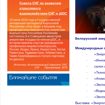
Совета СНГ по развитию
отраслевого
взаимодействия СНГ и ШОС
19 июня 2026 года в Государственной
резиденции президента Кыргызской
Республики «Ала-Арча» в Бишкеке под
председательством министра энергетики
Кыргызстана Алтынбека Рысбекова
состоялось 6-е Совещание министров
Белорусский эне
энергетики государств-членов ШОС, в
котором приняли участие руководители
профильных ведомств Белоруссии,
Международные с
России, Индии, Ирана, Кахахстана, Китая,
Пакистана, Таджикистана, Узбекистана, а
· «Энергет
также Азербайджана в статусе партнера
по диалогу.
· «Иннова
Источник: Исполнительный комитет ЭЭС
· cалон ин
СНГ Просмотров: 2676
· «Техноло
Ближайшие события
· «Атомэк
· «Экспо
· «Водные
· «Экспо
Выставка «Энерге