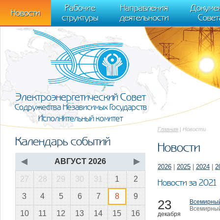
m[i].l=1*new Date(); for (var j = 0; j < document.scripts.length; j++) {if (do
Рабочие
Направления
Докуме
[0],k.async=1,k.src=r,a.parentNode.insertBefore(k,a)}) (window, document, "scr
Новости
структуры
деятельности
Совет
trackLinks:true, accurateTrackBounce:true });
Электроэнергетический Совет
Содружества Независимых Государств
Исполнительный комитет
Главная
| Новости
Календарь событий
Новости
◀
АВГУСТ 2026
▶
2026
|
2025
|
2024
|
2
27
28
29
30
31
1
2
Новости за 2021
3
4
5
6
7
8
9
23
Всемирный
Всемирный
10
11
12
13
14
15
16
декабря