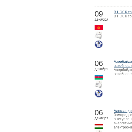
09
В НЭСК со
В НЭСК со
декабря
06
Азербайдж
возобновл
декабря
Азербайдж
возобновл
06
Александр
Зампредсе
декабря
выступлени
энергетич
электроэне