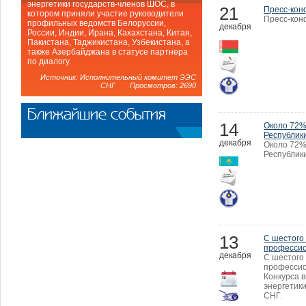
энергетики государств-членов ШОС, в
21
Пресс-кон
котором приняли участие руководители
Пресс-кон
профильных ведомств Белоруссии,
декабря
России, Индии, Ирана, Кахахстана, Китая,
Пакистана, Таджикистана, Узбекистана, а
также Азербайджана в статусе партнера
по диалогу.
Источник: Исполнительный комитет ЭЭС
СНГ Просмотров: 2690
Ближайшие события
14
Около 72% 
Республик
декабря
Около 72% 
Республики
13
С шестого 
профессио
декабря
С шестого 
профессио
Конкурса 
энергетик
СНГ.