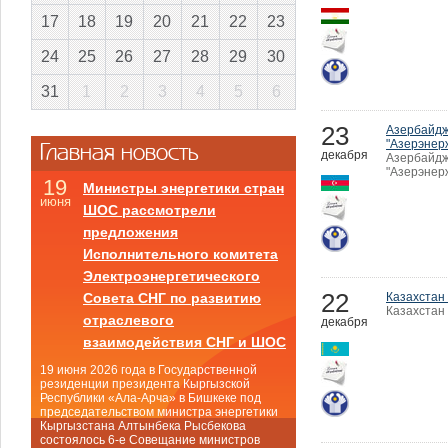
17
18
19
20
21
22
23
24
25
26
27
28
29
30
31
1
2
3
4
5
6
23
Азербайдж
"Азерэнер
Главная новость
декабря
Азербайдж
"Азерэнер
19
Министры энергетики стран
июня
ШОС рассмотрели
предложения
Исполнительного комитета
Электроэнергетического
22
Казахстан 
Совета СНГ по развитию
Казахстан 
отраслевого
декабря
взаимодействия СНГ и ШОС
19 июня 2026 года в Государственной
резиденции президента Кыргызской
Республики «Ала-Арча» в Бишкеке под
председательством министра энергетики
Кыргызстана Алтынбека Рысбекова
состоялось 6-е Совещание министров