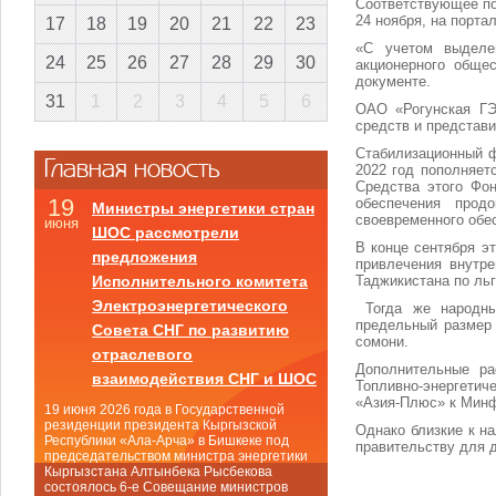
Соответствующее по
24 ноября, на порт
17
18
19
20
21
22
23
«С учетом выделе
24
25
26
27
28
29
30
акционерного обще
документе.
31
1
2
3
4
5
6
ОАО «Рогунская ГЭ
средств и представ
Стабилизационный ф
Главная новость
2022 год пополняет
Средства этого Фон
19
обеспечения прод
Министры энергетики стран
своевременного обе
июня
ШОС рассмотрели
В конце сентября э
предложения
привлечения внутр
Таджикистана по льг
Исполнительного комитета
Электроэнергетического
Тогда же народны
предельный размер
Совета СНГ по развитию
сомони.
отраслевого
Дополнительные ра
взаимодействия СНГ и ШОС
Топливно-энергетиче
«Азия-Плюс» к Минф
19 июня 2026 года в Государственной
резиденции президента Кыргызской
Однако близкие к н
Республики «Ала-Арча» в Бишкеке под
правительству для 
председательством министра энергетики
Кыргызстана Алтынбека Рысбекова
состоялось 6-е Совещание министров