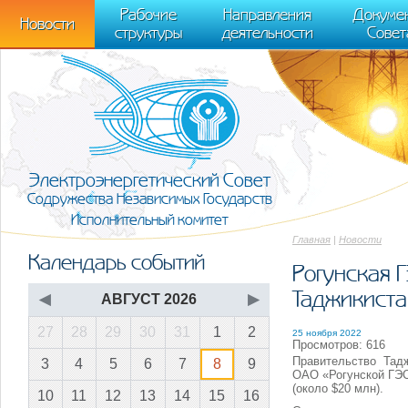
m[i].l=1*new Date(); for (var j = 0; j < document.scripts.length; j++) {if (do
Рабочие
Направления
Докуме
[0],k.async=1,k.src=r,a.parentNode.insertBefore(k,a)}) (window, document, "scr
Новости
структуры
деятельности
Совет
trackLinks:true, accurateTrackBounce:true });
Электроэнергетический Совет
Содружества Независимых Государств
Исполнительный комитет
Главная
|
Новости
Календарь событий
Рогунская Г
Таджикиста
◀
АВГУСТ 2026
▶
27
28
29
30
31
1
2
25 ноября 2022
Просмотров: 616
Правительство Тад
3
4
5
6
7
8
9
ОАО «Рогунской ГЭС
(около $20 млн).
10
11
12
13
14
15
16