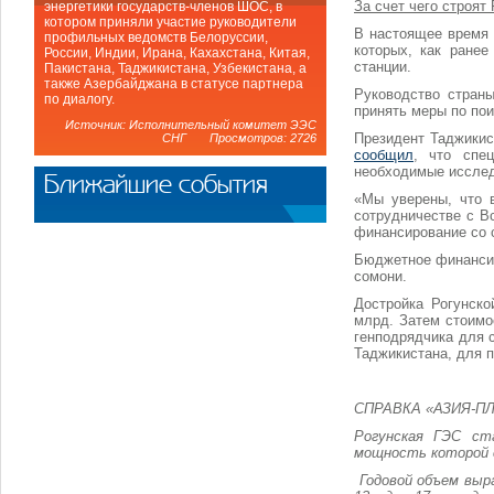
За счет чего строят
энергетики государств-членов ШОС, в
котором приняли участие руководители
В настоящее время 
профильных ведомств Белоруссии,
которых, как ранее
России, Индии, Ирана, Кахахстана, Китая,
станции.
Пакистана, Таджикистана, Узбекистана, а
также Азербайджана в статусе партнера
Руководство стран
по диалогу.
принять меры по по
Источник: Исполнительный комитет ЭЭС
Президент Таджики
СНГ Просмотров: 2726
сообщил
, что спе
необходимые исслед
Ближайшие события
«Мы уверены, что 
сотрудничестве с В
финансирование со с
Бюджетное финансир
сомони.
Достройка Рогунско
млрд. Затем стоимо
генподрядчика для 
Таджикистана, для 
СПРАВКА «АЗИЯ-П
Рогунская ГЭС ст
мощность которой 
Годовой объем выр