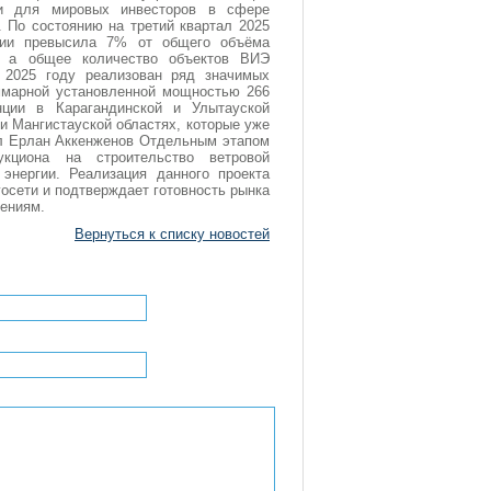
ки для мировых инвесторов в сфере
. По состоянию на третий квартал 2025
ции превысила 7% от общего объёма
и, а общее количество объектов ВИЭ
 2025 году реализован ряд значимых
марной установленной мощностью 266
ции в Карагандинской и Улытауской
и Мангистауской областях, которые уже
зал Ерлан Аккенженов Отдельным этапом
укциона на строительство ветровой
 энергии. Реализация данного проекта
госети и подтверждает готовность рынка
ениям.
Вернуться к списку новостей