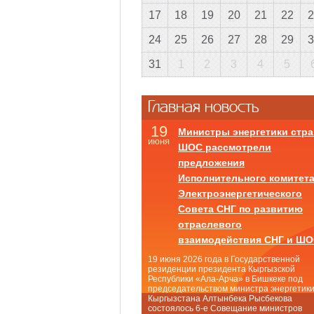
17
18
19
20
21
22
2
24
25
26
27
28
29
3
31
1
2
3
4
5
Главная новость
19
Министры энергетики стра
июня
ШОС рассмотрели
предложения
Исполнительного комитет
Электроэнергетического
Совета СНГ по развитию
отраслевого
взаимодействия СНГ и Ш
19 июня 2026 года в Государственной
резиденции президента Кыргызской
Республики «Ала-Арча» в Бишкеке под
председательством министра энергетик
Кыргызстана Алтынбека Рысбекова
состоялось 6-е Совещание министров