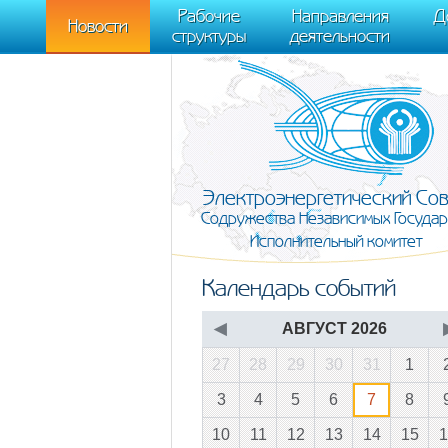
m[i].l=1*new Date(); for (var j = 0; j < document.scripts.length; j++) {if (do
Рабочие
Направления
Д
document, "script", "https://mc.yandex.ru/metrika/tag.js", "ym"); ym(95911708,
Новости
структуры
деятельности
Электроэнергетический Со
Содружества Независимых Государ
Исполнительный комитет
Календарь событий
◀
АВГУСТ 2026
27
28
29
30
31
1
3
4
5
6
7
8
10
11
12
13
14
15
1