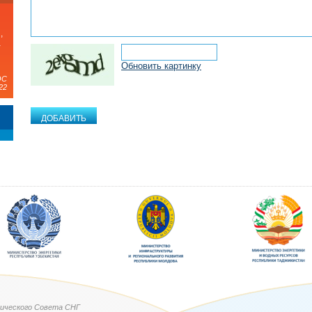
,
а
Обновить картинку
ЭС
22
ического Совета СНГ