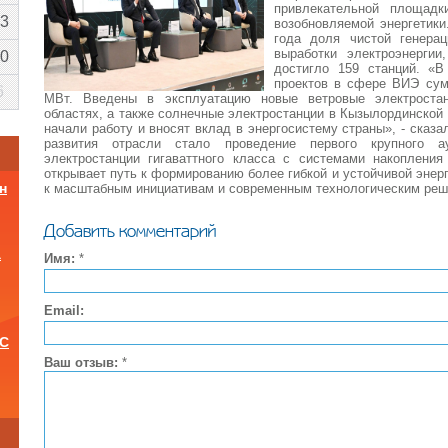
привлекательной площад
3
возобновляемой энергетики
года доля чистой генера
выработки электроэнерги
0
достигло 159 станций. «В
проектов в сфере ВИЭ сум
6
МВт. Введены в эксплуатацию новые ветровые электростан
областях, а также солнечные электростанции в Кызылординской 
начали работу и вносят вклад в энергосистему страны», - ска
развития отрасли стало проведение первого крупного а
электростанции гигаваттного класса с системами накопления
открывает путь к формированию более гибкой и устойчивой энер
н
к масштабным инициативам и современным технологическим реш
Добавить комментарий
а
Имя:
*
Email:
ОС
Ваш отзыв:
*
и