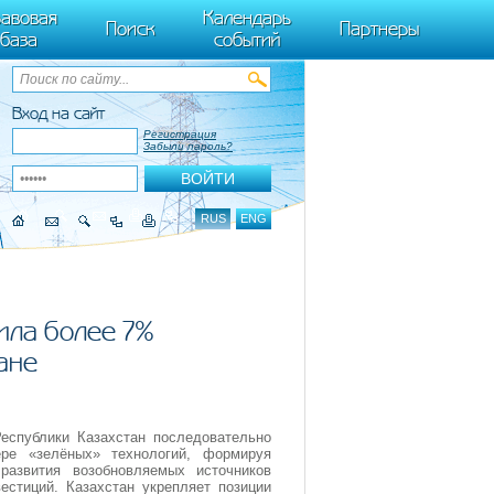
ByTagName(t)[0],k.async=1,k.src=r,a.parentNode.insertBefore(k,a)}) (window,
авовая
Календарь
Поиск
Партнеры
база
событий
Вход на сайт
Регистрация
Забыли пароль?
RUS
ENG
ила более 7%
ане
Республики Казахстан последовательно
ре «зелёных» технологий, формируя
развития возобновляемых источников
естиций. Казахстан укрепляет позиции