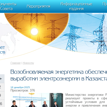
cument.scripts[j].src === r) { return; }} k=e.createElement(t),a=e.getElements
окументы
Информационные
Пр
 "init", { clickmap:true, trackLinks:true, accurateTrackBounce:true });
Мероприятия
Совета
издания
вет
ств
Главная
|
Новости
Возобновляемая энергетика обеспеч
выработки электроэнергии в Казахст
▶
2
16 декабря 2025
Просмотров: 376
Министерство энергетики 
9
реализует проекты в сфе
устойчивые условия для 
6
энергии и привлечения инв