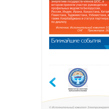
энергетики государств-членов ШОС, в
котором приняли участие руководители
профильных ведомств Белоруссии,
России, Индии, Ирана, Кахахстана, Китая
Пакистана, Таджикистана, Узбекистана, 
также Азербайджана в статусе партнера
по диалогу.
Источник: Исполнительный комитет Э
СНГ Просмотров: 26
Ближайшие события
© Исполнительный комитет Электроэнергет