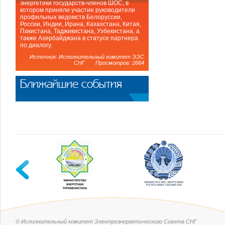
энергетики государств-членов ШОС, в
котором приняли участие руководители
профильных ведомств Белоруссии,
России, Индии, Ирана, Кахахстана, Китая,
Пакистана, Таджикистана, Узбекистана, а
также Азербайджана в статусе партнера
по диалогу.
Источник: Исполнительный комитет ЭЭС
СНГ Просмотров: 2664
Ближайшие события
© Исполнительный комитет Электроэнергетического Совета СНГ