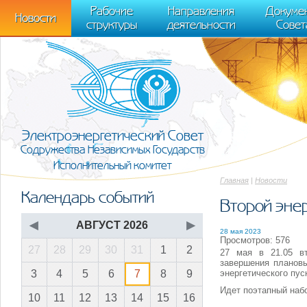
m[i].l=1*new Date(); for (var j = 0; j < document.scripts.length; j++) {if (do
Рабочие
Направления
Докуме
[0],k.async=1,k.src=r,a.parentNode.insertBefore(k,a)}) (window, document, "scr
Новости
структуры
деятельности
Совет
trackLinks:true, accurateTrackBounce:true });
Электроэнергетический Совет
Содружества Независимых Государств
Исполнительный комитет
Главная
|
Новости
Календарь событий
Второй эне
◀
АВГУСТ 2026
▶
28 мая 2023
Просмотров: 576
27
28
29
30
31
1
2
27 мая в 21.05 вт
завершения планов
энергетического пус
3
4
5
6
7
8
9
Идет поэтапный наб
10
11
12
13
14
15
16