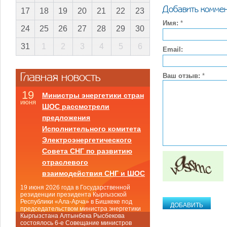
Добавить комме
17
18
19
20
21
22
23
Имя:
*
24
25
26
27
28
29
30
31
1
2
3
4
5
6
Email:
Главная новость
Ваш отзыв:
*
19
Министры энергетики стран
июня
ШОС рассмотрели
предложения
Исполнительного комитета
Электроэнергетического
Совета СНГ по развитию
отраслевого
взаимодействия СНГ и ШОС
19 июня 2026 года в Государственной
резиденции президента Кыргызской
Республики «Ала-Арча» в Бишкеке под
председательством министра энергетики
Кыргызстана Алтынбека Рысбекова
состоялось 6-е Совещание министров