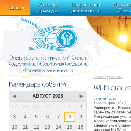
m[i].l=1*new Date(); for (var j = 0; j < document.scripts.length; j++) {if (do
Рабочие
Направления
Докуме
[0],k.async=1,k.src=r,a.parentNode.insertBefore(k,a)}) (window, document, "scr
Новости
структуры
деятельности
Совет
trackLinks:true, accurateTrackBounce:true });
Электроэнергетический Совет
Содружества Независимых Государств
Исполнительный комитет
Главная
|
Новости
Календарь событий
Wi-Fi стане
◀
АВГУСТ 2026
▶
24 ноября 2015
Просмотров: 2474
27
28
29
30
31
1
2
Университет Вашин
заряжать от сетей wi-
Американские учены
3
4
5
6
7
8
9
могли использоватьс
специальные улавли
10
11
12
13
14
15
16
название Po Wi-Fi.