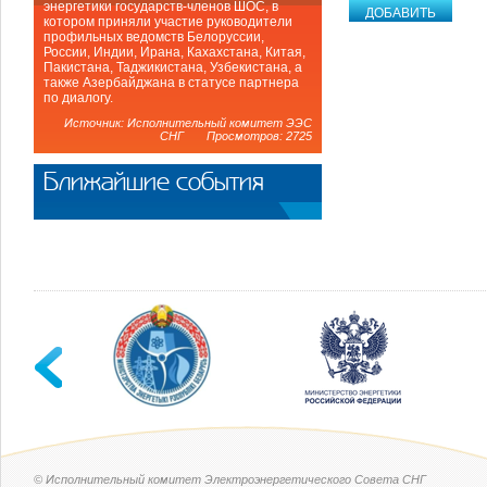
энергетики государств-членов ШОС, в
котором приняли участие руководители
профильных ведомств Белоруссии,
России, Индии, Ирана, Кахахстана, Китая,
Пакистана, Таджикистана, Узбекистана, а
также Азербайджана в статусе партнера
по диалогу.
Источник: Исполнительный комитет ЭЭС
СНГ Просмотров: 2725
Ближайшие события
© Исполнительный комитет Электроэнергетического Совета СНГ