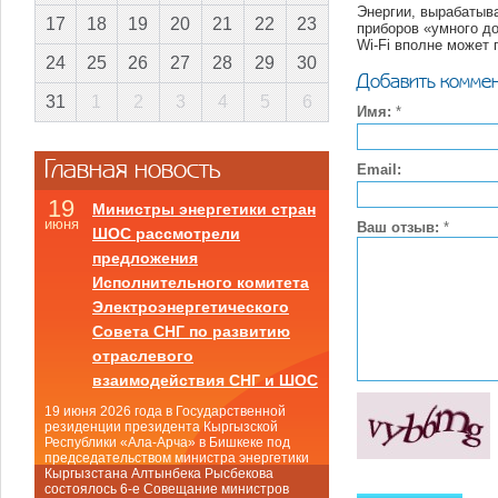
Энергии, вырабатыв
17
18
19
20
21
22
23
приборов «умного до
Wi-Fi вполне может 
24
25
26
27
28
29
30
Добавить комме
31
1
2
3
4
5
6
Имя:
*
Главная новость
Email:
19
Министры энергетики стран
июня
Ваш отзыв:
*
ШОС рассмотрели
предложения
Исполнительного комитета
Электроэнергетического
Совета СНГ по развитию
отраслевого
взаимодействия СНГ и ШОС
19 июня 2026 года в Государственной
резиденции президента Кыргызской
Республики «Ала-Арча» в Бишкеке под
председательством министра энергетики
Кыргызстана Алтынбека Рысбекова
состоялось 6-е Совещание министров