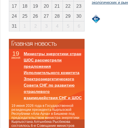
экологических и рын
17
18
19
20
21
22
23
24
25
26
27
28
29
30
31
1
2
3
4
5
6
Главная новость
19
Министры энергетики стран
июня
ШОС рассмотрели
предложения
Исполнительного комитета
Электроэнергетического
Совета СНГ по развитию
отраслевого
взаимодействия СНГ и ШОС
19 июня 2026 года в Государственной
резиденции президента Кыргызской
Республики «Ала-Арча» в Бишкеке под
председательством министра энергетики
Кыргызстана Алтынбека Рысбекова
состоялось 6-е Совещание министров