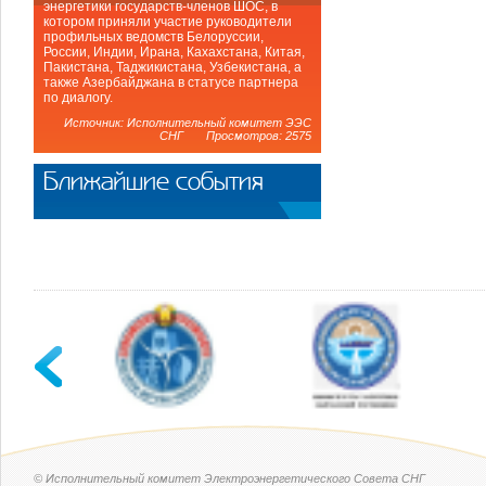
энергетики государств-членов ШОС, в
котором приняли участие руководители
профильных ведомств Белоруссии,
России, Индии, Ирана, Кахахстана, Китая,
Пакистана, Таджикистана, Узбекистана, а
также Азербайджана в статусе партнера
по диалогу.
Источник: Исполнительный комитет ЭЭС
СНГ Просмотров: 2575
Ближайшие события
© Исполнительный комитет Электроэнергетического Совета СНГ