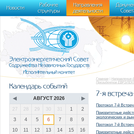
m[i].l=1*new Date(); for (var j = 0; j < document.scripts.length; j++) {if (do
Рабочие
Направления
Докуме
[0],k.async=1,k.src=r,a.parentNode.insertBefore(k,a)}) (window, document, "scr
Новости
структуры
деятельности
Совет
trackLinks:true, accurateTrackBounce:true });
Электроэнергетический Совет
Содружества Независимых Государств
Исполнительный комитет
Главная
|
Направления 
Президентов ЕВРЭЛЕК
Календарь событий
7-я встреч
◀
АВГУСТ 2026
▶
Протокол 7-й Встре
27
28
29
30
31
1
2
Приоритетные дейст
экологических и рын
3
4
5
6
7
8
9
Протокол 7-й Встре
10
11
12
13
14
15
16
Приоритетные дейст