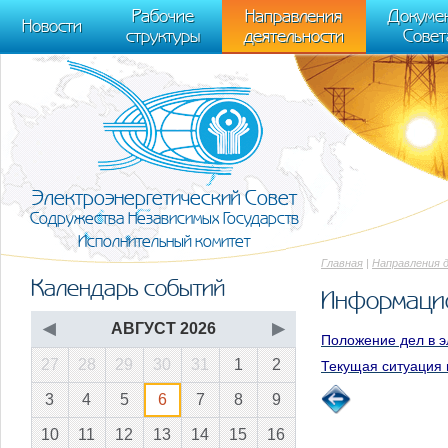
m[i].l=1*new Date(); for (var j = 0; j < document.scripts.length; j++) {if (do
Рабочие
Направления
Докуме
[0],k.async=1,k.src=r,a.parentNode.insertBefore(k,a)}) (window, document, "scr
Новости
структуры
деятельности
Совет
trackLinks:true, accurateTrackBounce:true });
Электроэнергетический Совет
Содружества Независимых Государств
Исполнительный комитет
Главная
|
Направления 
Календарь событий
Информаци
◀
АВГУСТ 2026
▶
Положение дел в э
27
28
29
30
31
1
2
Текущая ситуация 
3
4
5
6
7
8
9
10
11
12
13
14
15
16