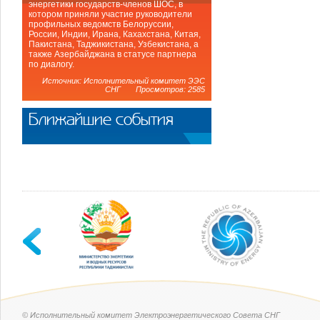
энергетики государств-членов ШОС, в
котором приняли участие руководители
профильных ведомств Белоруссии,
России, Индии, Ирана, Кахахстана, Китая,
Пакистана, Таджикистана, Узбекистана, а
также Азербайджана в статусе партнера
по диалогу.
Источник: Исполнительный комитет ЭЭС
СНГ Просмотров: 2585
Ближайшие события
© Исполнительный комитет Электроэнергетического Совета СНГ