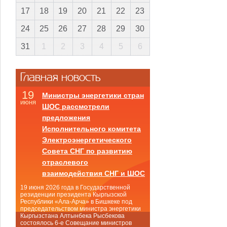
17
18
19
20
21
22
23
24
25
26
27
28
29
30
31
1
2
3
4
5
6
Главная новость
19
Министры энергетики стран
июня
ШОС рассмотрели
предложения
Исполнительного комитета
Электроэнергетического
Совета СНГ по развитию
отраслевого
взаимодействия СНГ и ШОС
19 июня 2026 года в Государственной
резиденции президента Кыргызской
Республики «Ала-Арча» в Бишкеке под
председательством министра энергетики
Кыргызстана Алтынбека Рысбекова
состоялось 6-е Совещание министров