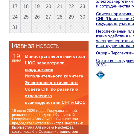
электроэнергетики
и сотрудничества г
17
18
19
20
21
22
23
Список нормативны
24
25
26
27
28
29
30
СНГ (Приложение 2
государств-участни
31
1
2
3
4
5
6
Перспективный пл
взаимодействия и 
электроэнергетики
Главная новость
и сотрудничества г
Обзор «Перспективно
19
Министры энергетики стран
июня
Стратегия сотруднич
ШОС рассмотрели
2030)
предложения
Исполнительного комитета
Электроэнергетического
Совета СНГ по развитию
отраслевого
взаимодействия СНГ и ШОС
19 июня 2026 года в Государственной
резиденции президента Кыргызской
Республики «Ала-Арча» в Бишкеке под
председательством министра энергетики
Кыргызстана Алтынбека Рысбекова
состоялось 6-е Совещание министров