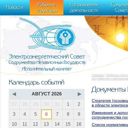
m[i].l=1*new Date(); for (var j = 0; j < document.scripts.length; j++) {if (do
Рабочие
Направления
Докуме
[0],k.async=1,k.src=r,a.parentNode.insertBefore(k,a)}) (window, document, "scr
Новости
структуры
деятельности
Совет
trackLinks:true, accurateTrackBounce:true });
Электроэнергетический Совет
Содружества Независимых Государств
Исполнительный комитет
Главная
|
Рабочие стру
государств-участников
Календарь событий
Документы 
◀
АВГУСТ 2026
▶
Стратегия (основн
27
28
29
30
31
1
2
в области электроэ
Изменения и допол
3
4
5
6
7
8
9
сотрудничества го
10
11
12
13
14
15
16
Список нормативны