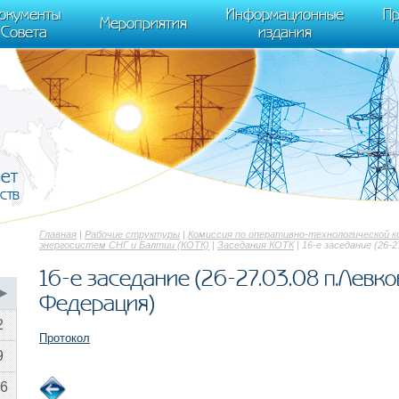
cument.scripts[j].src === r) { return; }} k=e.createElement(t),a=e.getElements
окументы
Информационные
Пр
 "init", { clickmap:true, trackLinks:true, accurateTrackBounce:true });
Мероприятия
Совета
издания
вет
ств
Главная
|
Рабочие структуры
|
Комиссия по оперативно-технологической 
энергосистем СНГ и Балтии (КОТК)
|
Заседания КОТК
| 16-е заседание (26-
16-е заседание (26-27.03.08 п.Левко
▶
Федерация)
2
Протокол
9
6