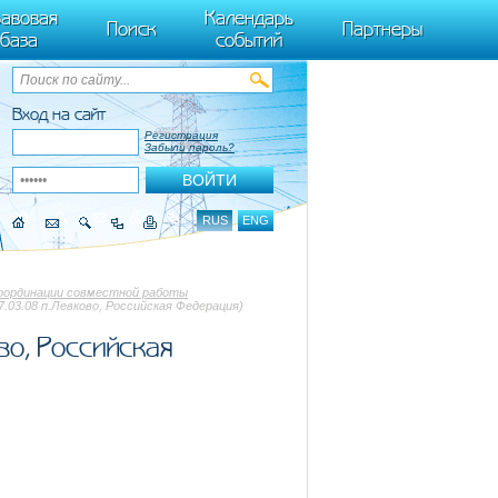
ByTagName(t)[0],k.async=1,k.src=r,a.parentNode.insertBefore(k,a)}) (window,
авовая
Календарь
Поиск
Партнеры
база
событий
Вход на сайт
Регистрация
Забыли пароль?
RUS
ENG
координации совместной работы
27.03.08 п.Левково, Российская Федерация)
во, Российская