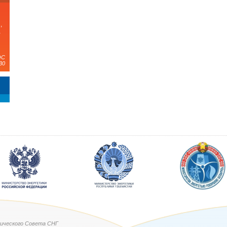
,
а
ЭС
30
ического Совета СНГ