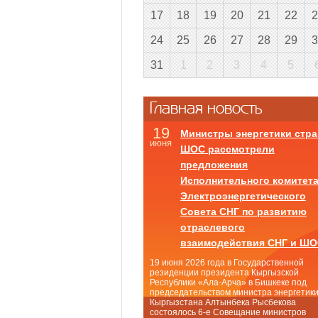
17
18
19
20
21
22
2
24
25
26
27
28
29
3
31
1
2
3
4
5
Главная новость
19
Министры энергетики стра
июня
ШОС рассмотрели
предложения
Исполнительного комитет
Электроэнергетического
Совета СНГ по развитию
отраслевого
взаимодействия СНГ и Ш
19 июня 2026 года в Государственной
резиденции президента Кыргызской
Республики «Ала-Арча» в Бишкеке под
председательством министра энергетик
Кыргызстана Алтынбека Рысбекова
состоялось 6-е Совещание министров