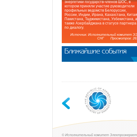
энергетики государств-членов ШОС, в
котором приняли участие руководители
профильных ведомств Белоруссии,
России, Индии, Ирана, Кахахстана, Китая
Пакистана, Таджикистана, Узбекистана, 
также Азербайджана в статусе партнера
по диалогу.
Источник: Исполнительный комитет Э
СНГ Просмотров: 26
Ближайшие события
© Исполнительный комитет Электроэнергет