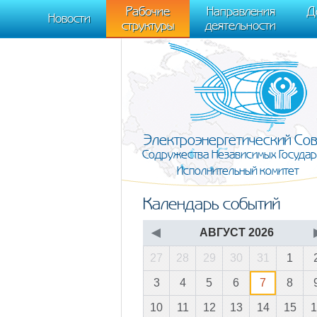
m[i].l=1*new Date(); for (var j = 0; j < document.scripts.length; j++) {if (do
Рабочие
Направления
Д
document, "script", "https://mc.yandex.ru/metrika/tag.js", "ym"); ym(95911708,
Новости
структуры
деятельности
Электроэнергетический Со
Содружества Независимых Государ
Исполнительный комитет
Календарь событий
◀
АВГУСТ 2026
27
28
29
30
31
1
3
4
5
6
7
8
10
11
12
13
14
15
1