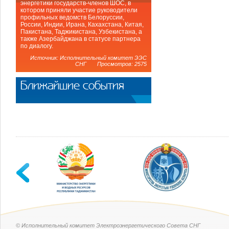
энергетики государств-членов ШОС, в
котором приняли участие руководители
профильных ведомств Белоруссии,
России, Индии, Ирана, Кахахстана, Китая,
Пакистана, Таджикистана, Узбекистана, а
также Азербайджана в статусе партнера
по диалогу.
Источник: Исполнительный комитет ЭЭС
СНГ Просмотров: 2575
Ближайшие события
© Исполнительный комитет Электроэнергетического Совета СНГ