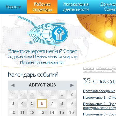
m[i].l=1*new Date(); for (var j = 0; j < document.scripts.length; j++) {if (do
Рабочие
Направления
Докуме
[0],k.async=1,k.src=r,a.parentNode.insertBefore(k,a)}) (window, document, "scr
Новости
структуры
деятельности
Совет
trackLinks:true, accurateTrackBounce:true });
Электроэнергетический Совет
Содружества Независимых Государств
Исполнительный комитет
Главная
|
Рабочие стру
энергосистем СНГ и Ба
Календарь событий
35-е заседа
◀
АВГУСТ 2026
▶
Протокол заседания
27
28
29
30
31
1
2
Приложение 1 - Спис
3
4
5
6
7
8
9
Приложение 2 - Пред
сотрудничества госу
10
11
12
13
14
15
16
Приложение 3 - Сост