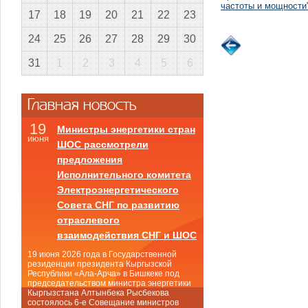
частоты и мощности
17
18
19
20
21
22
23
24
25
26
27
28
29
30
31
1
2
3
4
5
6
Главная новость
19
Министры энергетики стран
июня
ШОС рассмотрели
предложения
Исполнительного комитета
Электроэнергетического
Совета СНГ по развитию
отраслевого
взаимодействия СНГ и ШОС
19 июня 2026 года в Государственной
резиденции президента Кыргызской
Республики «Ала-Арча» в Бишкеке под
председательством министра энергетики
Кыргызстана Алтынбека Рысбекова
состоялось 6-е Совещание министров