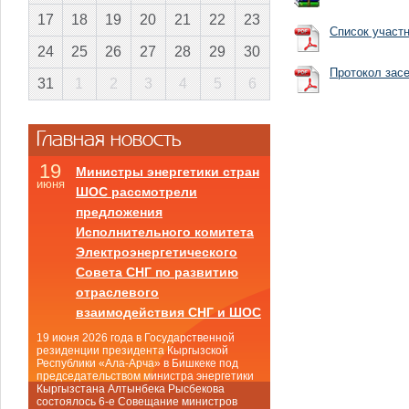
17
18
19
20
21
22
23
Список участ
24
25
26
27
28
29
30
Протокол зас
31
1
2
3
4
5
6
Главная новость
19
Министры энергетики стран
июня
ШОС рассмотрели
предложения
Исполнительного комитета
Электроэнергетического
Совета СНГ по развитию
отраслевого
взаимодействия СНГ и ШОС
19 июня 2026 года в Государственной
резиденции президента Кыргызской
Республики «Ала-Арча» в Бишкеке под
председательством министра энергетики
Кыргызстана Алтынбека Рысбекова
состоялось 6-е Совещание министров