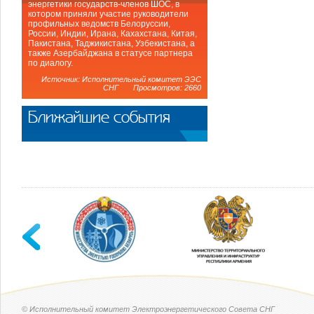
энергетики государств-членов ШОС, в
котором приняли участие руководители
профильных ведомств Белоруссии,
России, Индии, Ирана, Кахахстана, Китая,
Пакистана, Таджикистана, Узбекистана, а
также Азербайджана в статусе партнера
по диалогу.
Источник: Исполнительный комитет ЭЭС
СНГ Просмотров: 2660
Ближайшие события
© Исполнительный комитет Электроэнергетического Совета СНГ