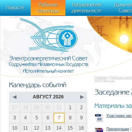
m[i].l=1*new Date(); for (var j = 0; j < document.scripts.length; j++) {if (do
Рабочие
Направления
Докуме
[0],k.async=1,k.src=r,a.parentNode.insertBefore(k,a)}) (window, document, "scr
Новости
структуры
деятельности
Совет
trackLinks:true, accurateTrackBounce:true });
Электроэнергетический Совет
Содружества Независимых Государств
Исполнительный комитет
Главная
|
Рабочие стру
04 07 Москва
Календарь событий
Заседание 
◀
АВГУСТ 2026
▶
Материалы за
27
28
29
30
31
1
2
Участники за
3
4
5
6
7
8
9
10
11
12
13
14
15
16
Презентации
(