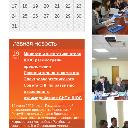
17
18
19
20
21
22
23
24
25
26
27
28
29
30
31
1
2
3
4
5
6
Главная новость
19
Министры энергетики стран
июня
ШОС рассмотрели
предложения
Исполнительного комитета
Электроэнергетического
Совета СНГ по развитию
отраслевого
взаимодействия СНГ и ШОС
19 июня 2026 года в Государственной
резиденции президента Кыргызской
Республики «Ала-Арча» в Бишкеке под
председательством министра энергетики
Кыргызстана Алтынбека Рысбекова
состоялось 6-е Совещание министров