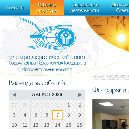
m[i].l=1*new Date(); for (var j = 0; j < document.scripts.length; j++) {if (do
Рабочие
Направления
Докуме
[0],k.async=1,k.src=r,a.parentNode.insertBefore(k,a)}) (window, document, "scr
Новости
структуры
деятельности
Совет
trackLinks:true, accurateTrackBounce:true });
Электроэнергетический Совет
Содружества Независимых Государств
Исполнительный комитет
Главная
|
Рабочие стру
Заседания Рабочей гру
Календарь событий
Фотоархив 
◀
АВГУСТ 2026
▶
27
28
29
30
31
1
2
3
4
5
6
7
8
9
10
11
12
13
14
15
16