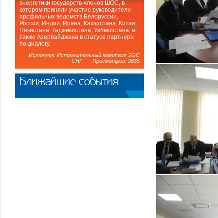
энергетики государств-членов ШОС, в
котором приняли участие руководители
профильных ведомств Белоруссии,
России, Индии, Ирана, Кахахстана, Китая,
Пакистана, Таджикистана, Узбекистана, а
также Азербайджана в статусе партнера
по диалогу.
Источник: Исполнительный комитет ЭЭС
СНГ Просмотров: 2635
Ближайшие события