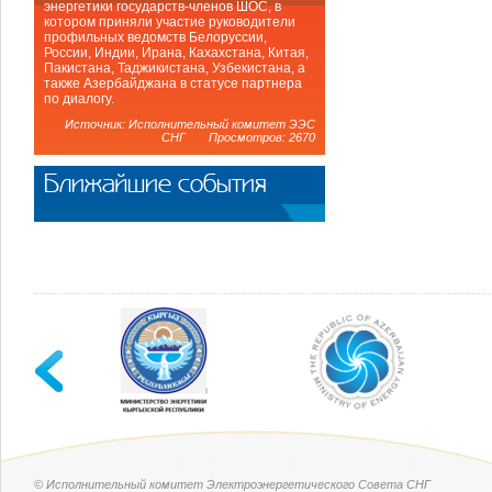
энергетики государств-членов ШОС, в
котором приняли участие руководители
профильных ведомств Белоруссии,
России, Индии, Ирана, Кахахстана, Китая,
Пакистана, Таджикистана, Узбекистана, а
также Азербайджана в статусе партнера
по диалогу.
Источник: Исполнительный комитет ЭЭС
СНГ Просмотров: 2670
Ближайшие события
© Исполнительный комитет Электроэнергетического Совета СНГ