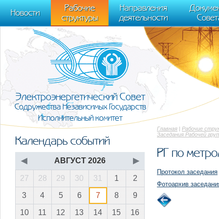
m[i].l=1*new Date(); for (var j = 0; j < document.scripts.length; j++) {if (do
Рабочие
Направления
Докуме
[0],k.async=1,k.src=r,a.parentNode.insertBefore(k,a)}) (window, document, "scr
Новости
структуры
деятельности
Совет
trackLinks:true, accurateTrackBounce:true });
Электроэнергетический Совет
Содружества Независимых Государств
Исполнительный комитет
Главная
|
Рабочие стру
Заседания Рабочей гру
Календарь событий
РГ по метро
◀
АВГУСТ 2026
▶
Протокол заседания
27
28
29
30
31
1
2
Фотоархив заседани
3
4
5
6
7
8
9
10
11
12
13
14
15
16