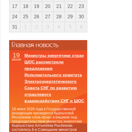
17
18
19
20
21
22
23
24
25
26
27
28
29
30
31
1
2
3
4
5
6
Главная новость
19
Министры энергетики стран
июня
ШОС рассмотрели
предложения
Исполнительного комитета
Электроэнергетического
Совета СНГ по развитию
отраслевого
взаимодействия СНГ и ШОС
19 июня 2026 года в Государственной
резиденции президента Кыргызской
Республики «Ала-Арча» в Бишкеке под
председательством министра энергетики
Кыргызстана Алтынбека Рысбекова
состоялось 6-е Совещание министров