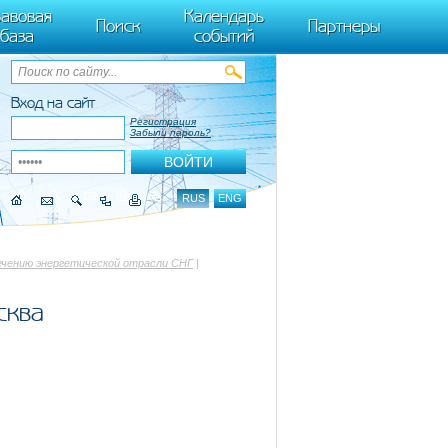
ByTagName(t)[0],k.async=1,k.src=r,a.parentNode.insertBefore(k,a)}) (window,
авовая
Календарь
Поиск
Партнеры
база
событий
Вход на сайт
Регистрация
Забыли пароль?
RUS
ENG
ечению энергетической отрасли СНГ
|
сква