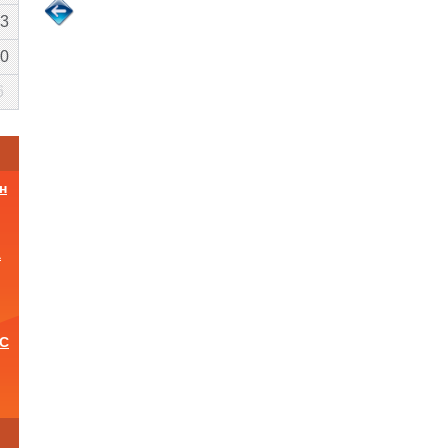
3
0
6
н
а
ОС
и