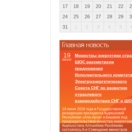
17
18
19
20
21
22
2
24
25
26
27
28
29
3
31
1
2
3
4
5
Главная новость
19
Министры энергетики стра
июня
ШОС рассмотрели
предложения
Исполнительного комитет
Электроэнергетического
Совета СНГ по развитию
отраслевого
взаимодействия СНГ и Ш
19 июня 2026 года в Государственной
резиденции президента Кыргызской
Республики «Ала-Арча» в Бишкеке под
председательством министра энергетик
Кыргызстана Алтынбека Рысбекова
состоялось 6-е Совещание министров