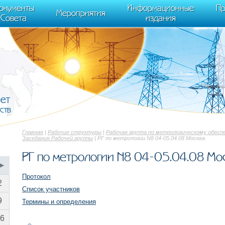
cument.scripts[j].src === r) { return; }} k=e.createElement(t),a=e.getElements
окументы
Информационные
Пр
 "init", { clickmap:true, trackLinks:true, accurateTrackBounce:true });
Мероприятия
Совета
издания
вет
ств
Главная
|
Рабочие структуры
|
Рабочая группа по метрологическому обесп
Заседания Рабочей группы
| РГ по метрологии N8 04-05.04.08 Москва
РГ по метрологии N8 04-05.04.08 Мо
▶
Протокол
2
Список участников
9
Термины и определения
6