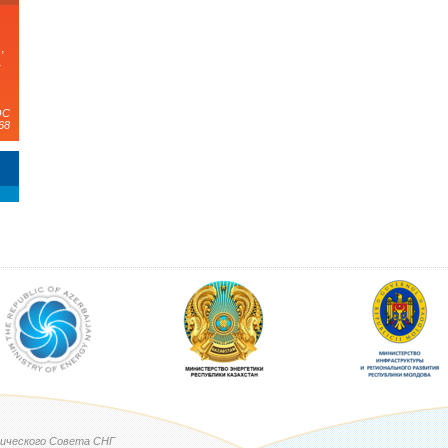
,
а
ЭС
68
ического Совета СНГ