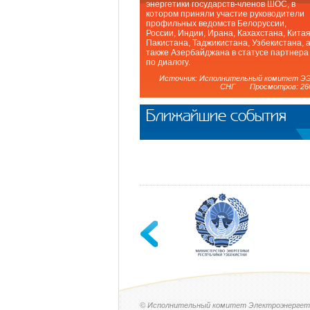
энергетики государств-членов ШОС, в
котором приняли участие руководители
профильных ведомств Белоруссии,
России, Индии, Ирана, Кахахстана, Китая
Пакистана, Таджикистана, Узбекистана, 
также Азербайджана в статусе партнера
по диалогу.
Источник: Исполнительный комитет Э
СНГ Просмотров: 26
Ближайшие события
© Исполнительный комитет Электроэнергет