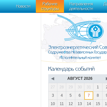
m[i].l=1*new Date(); for (var j = 0; j < document.scripts.length; j++) {if (do
Рабочие
Направления
Д
document, "script", "https://mc.yandex.ru/metrika/tag.js", "ym"); ym(95911708,
Новости
структуры
деятельности
Электроэнергетический Со
Содружества Независимых Государ
Исполнительный комитет
Календарь событий
◀
АВГУСТ 2026
27
28
29
30
31
1
3
4
5
6
7
8
10
11
12
13
14
15
1