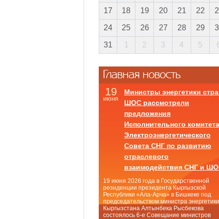
17
18
19
20
21
22
2
24
25
26
27
28
29
3
31
1
2
3
4
5
Главная новость
19
Министры энергетики стра
июня
ШОС рассмотрели
предложения
Исполнительного комитет
Электроэнергетического
Совета СНГ по развитию
отраслевого
взаимодействия СНГ и Ш
19 июня 2026 года в Государственной
резиденции президента Кыргызской
Республики «Ала-Арча» в Бишкеке под
председательством министра энергетик
Кыргызстана Алтынбека Рысбекова
состоялось 6-е Совещание министров