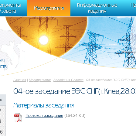
cument.scripts[j].src === r) { return; }} k=e.createElement(t),a=e.getElements
окументы
Информационные
Пр
 "init", { clickmap:true, trackLinks:true, accurateTrackBounce:true });
Мероприятия
Совета
издания
вет
ств
Главная
|
Мероприятия
|
Заседания Совета
| 04-ое заседание ЭЭС СНГ(г.Кие
04-ое заседание ЭЭС СНГ(г.Киев,28.03
▶
Материалы заседания
2
Протокол заседания
(164.24 KB)
9
6