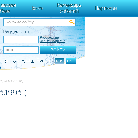
ByTagName(t)[0],k.async=1,k.src=r,a.parentNode.insertBefore(k,a)}) (window,
авовая
Календарь
Поиск
Партнеры
база
событий
Вход на сайт
Регистрация
Забыли пароль?
RUS
ENG
в,28.03.1993г.)
.1993г.)