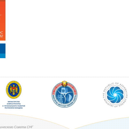
,
а
ЭС
82
ического Совета СНГ