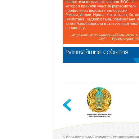
энергетики государств-членов ШОС, в
котором приняли участие руководители
профильных ведомств Белоруссии,
России, Индии, Ирана, Кахахстана, Китая
Пакистана, Таджикистана, Узбекистана, 
также Азербайджана в статусе партнера
по диалогу.
Источник: Исполнительный комитет Э
СНГ Просмотров: 25
Ближайшие события
© Исполнительный комитет Электроэнергет