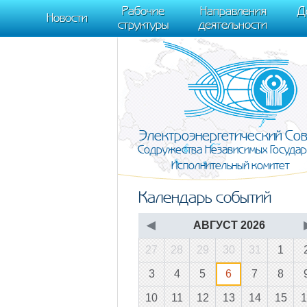
m[i].l=1*new Date(); for (var j = 0; j < document.scripts.length; j++) {if (do
Рабочие
Направления
Д
document, "script", "https://mc.yandex.ru/metrika/tag.js", "ym"); ym(95911708,
Новости
структуры
деятельности
Электроэнергетический Со
Содружества Независимых Государ
Исполнительный комитет
Календарь событий
◀
АВГУСТ 2026
27
28
29
30
31
1
3
4
5
6
7
8
10
11
12
13
14
15
1