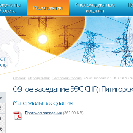
cument.scripts[j].src === r) { return; }} k=e.createElement(t),a=e.getElements
окументы
Информационные
Пр
 "init", { clickmap:true, trackLinks:true, accurateTrackBounce:true });
Мероприятия
Совета
издания
вет
ств
Главная
|
Мероприятия
|
Заседания Совета
| 09-ое заседание ЭЭС СНГ(г.Пят
09-ое заседание ЭЭС СНГ(г.Пятигорск,
▶
Материалы заседания
2
Протокол заседания
(362.00 KB)
9
6