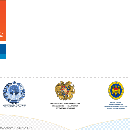
,
а
ЭС
16
ического Совета СНГ