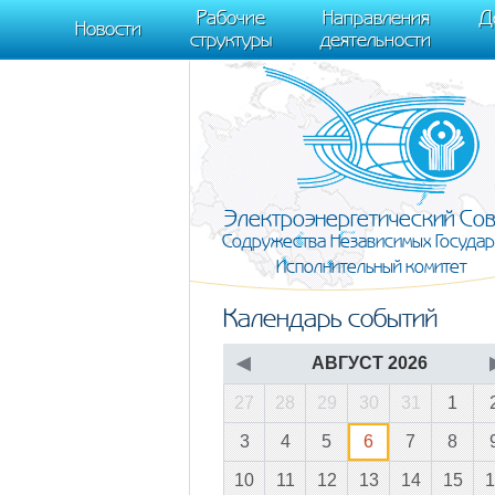
m[i].l=1*new Date(); for (var j = 0; j < document.scripts.length; j++) {if (do
Рабочие
Направления
Д
document, "script", "https://mc.yandex.ru/metrika/tag.js", "ym"); ym(95911708,
Новости
структуры
деятельности
Электроэнергетический Со
Содружества Независимых Государ
Исполнительный комитет
Календарь событий
◀
АВГУСТ 2026
27
28
29
30
31
1
3
4
5
6
7
8
10
11
12
13
14
15
1