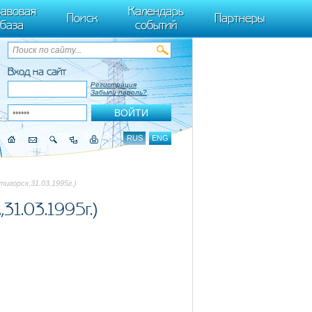
ByTagName(t)[0],k.async=1,k.src=r,a.parentNode.insertBefore(k,a)}) (window,
авовая
Календарь
Поиск
Партнеры
база
событий
Вход на сайт
Регистрация
Забыли пароль?
RUS
ENG
игорск,31.03.1995г.)
31.03.1995г.)