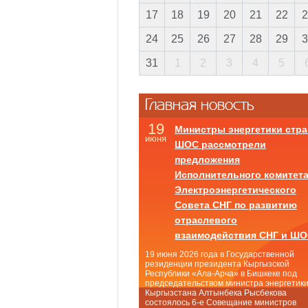
17
18
19
20
21
22
2
24
25
26
27
28
29
3
31
1
2
3
4
5
Главная новость
19
Министры энергетики стра
июня
ШОС рассмотрели
предложения
Исполнительного комитет
Электроэнергетического
Совета СНГ по развитию
отраслевого
взаимодействия СНГ и Ш
19 июня 2026 года в Государственной
резиденции президента Кыргызской
Республики «Ала-Арча» в Бишкеке под
председательством министра энергетик
Кыргызстана Алтынбека Рысбекова
состоялось 6-е Совещание министров