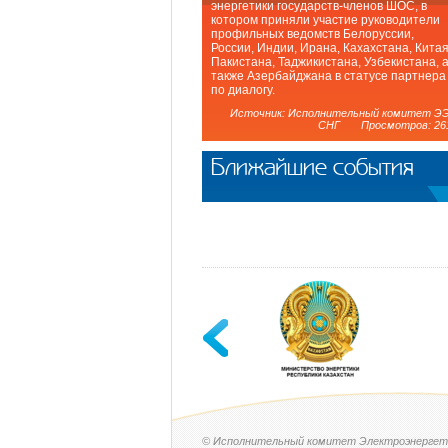
энергетики государств-членов ШОС, в
котором приняли участие руководители
профильных ведомств Белоруссии,
России, Индии, Ирана, Кахахстана, Китая
Пакистана, Таджикистана, Узбекистана, 
также Азербайджана в статусе партнера
по диалогу.
Источник: Исполнительный комитет Э
СНГ Просмотров: 26
Ближайшие события
© Исполнительный комитет Электроэнергет