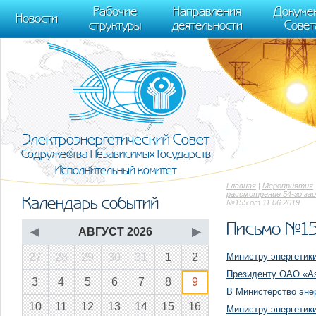
m[i].l=1*new Date(); for (var j = 0; j < document.scripts.length; j++) {if (do
Рабочие
Направления
Докуме
[0],k.async=1,k.src=r,a.parentNode.insertBefore(k,a)}) (window, document, "scr
Новости
структуры
деятельности
Совет
trackLinks:true, accurateTrackBounce:true });
Электроэнергетический Совет
Содружества Независимых Государств
Исполнительный комитет
Главная
|
Мероприятия
рассмотрение 54-го за
Календарь событий
№155 от 11.06.2019
Письмо №15
◀
АВГУСТ 2026
▶
Министру энергетик
27
28
29
30
31
1
2
Президенту ОАО «А
3
4
5
6
7
8
9
В Министерство эне
10
11
12
13
14
15
16
Министру энергетик