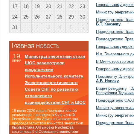
Генеральному дирек
17
18
19
20
21
22
23
Министру энергетик
24
25
26
27
28
29
30
Председателю Правл
Б.Т. Кажиеву
31
1
2
3
4
5
6
Председателю Прав
Председателю Правл
Главная новость
Генеральномудирект
И.о. Генерального 
19
Министры энергетики стран
июня
В Министерство эко
ШОС рассмотрели
Генеральному дирек
предложения
Исполнительного комитета
Президенту Электро
А.В. Новаку
Электроэнергетического
Вице-президенту Э
Совета СНГ по развитию
Республики Таджик
отраслевого
Председателю ОАХК
взаимодействия СНГ и ШОС
Министру энергетик
19 июня 2026 года в Государственной
резиденции президента Кыргызской
Министру энергетик
Республики «Ала-Арча» в Бишкеке под
Председателю Правл
председательством министра энергетики
Кыргызстана Алтынбека Рысбекова
состоялось 6-е Совещание министров