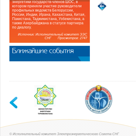
энергетики государств-членов ШОС, в
котором приняли участие руководители
профильных ведомств Белоруссии,
России, Индии, Ирана, Кахахстана, Китая,
Пакистана, Таджикистана, Узбекистана, а
также Азербайджана в статусе партнера
по диалогу.
Источник: Исполнительный комитет ЭЭС
СНГ Просмотров: 2747
Ближайшие события
© Исполнительный комитет Электроэнергетического Совета СНГ