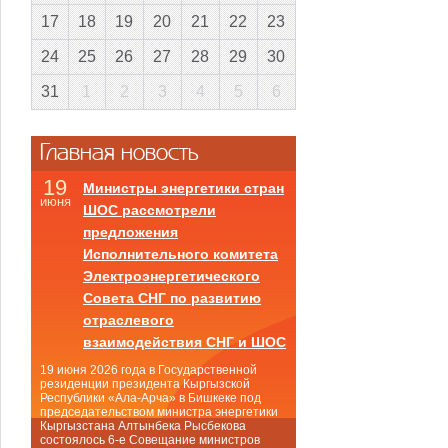
17
18
19
20
21
22
23
24
25
26
27
28
29
30
31
1
2
3
4
5
6
Главная новость
19
Министры энергетики стран
июня
ШОС рассмотрели
предложения
Исполнительного комитета
Электроэнергетического
Совета СНГ по развитию
отраслевого
взаимодействия СНГ и ШОС
19 июня 2026 года в Государственной
резиденции президента Кыргызской
Республики «Ала-Арча» в Бишкеке под
председательством министра энергетики
Кыргызстана Алтынбека Рысбекова
состоялось 6-е Совещание министров