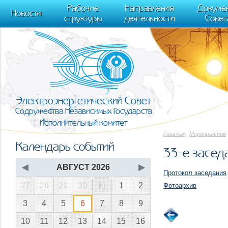
m[i].l=1*new Date(); for (var j = 0; j < document.scripts.length; j++) {if (do
Рабочие
Направления
Докуме
[0],k.async=1,k.src=r,a.parentNode.insertBefore(k,a)}) (window, document, "scr
Новости
структуры
деятельности
Совет
trackLinks:true, accurateTrackBounce:true });
Электроэнергетический Совет
Содружества Независимых Государств
Исполнительный комитет
Главная
|
Мероприятия
Календарь событий
33-е заседа
◀
АВГУСТ 2026
▶
Протокол заседания
27
28
29
30
31
1
2
Фотоархив
3
4
5
6
7
8
9
10
11
12
13
14
15
16