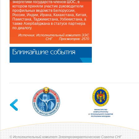
энергетики государств-членов ШОС, в
котором приняли участие руководители
профильных ведомств Белоруссии,
России, Индии, Ирана, Кахахстана, Китая,
Пакистана, Таджикистана, Узбекистана, а
также Азербайджана в статусе партнера
по диалогу.
Источник: Исполнительный комитет ЭЭС
СНГ Просмотров: 2570
Ближайшие события
© Исполнительный комитет Электроэнергетического Совета СНГ