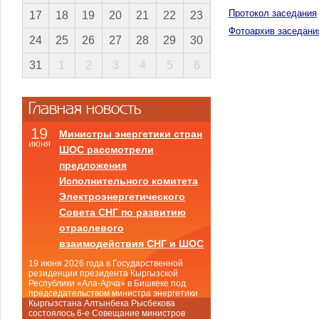
Протокол заседания
17
18
19
20
21
22
23
Фотоархив заседани
24
25
26
27
28
29
30
31
1
2
3
4
5
6
Главная новость
19
Министры энергетики стран
июня
ШОС рассмотрели
предложения
Исполнительного комитета
Электроэнергетического
Совета СНГ по развитию
отраслевого
взаимодействия СНГ и ШОС
19 июня 2026 года в Государственной
резиденции президента Кыргызской
Республики «Ала-Арча» в Бишкеке под
председательством министра энергетики
Кыргызстана Алтынбека Рысбекова
состоялось 6-е Совещание министров