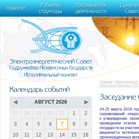
m[i].l=1*new Date(); for (var j = 0; j < document.scripts.length; j++) {if (do
Рабочие
Направления
Докуме
[0],k.async=1,k.src=r,a.parentNode.insertBefore(k,a)}) (window, document, "scr
Новости
структуры
деятельности
Совет
trackLinks:true, accurateTrackBounce:true });
Электроэнергетический Совет
Содружества Независимых Государств
Исполнительный комитет
Главная
|
Мероприятия
персонала блочных ТЭС
Календарь событий
Заседание 
◀
АВГУСТ 2026
▶
24-25 марта 2016 г
27
28
29
30
31
1
2
соревнований опер
к утверждению прое
проведении этапов,
3
4
5
6
7
8
9
государств на участи
машиниста котельно
10
11
12
13
14
15
16
организационных воп