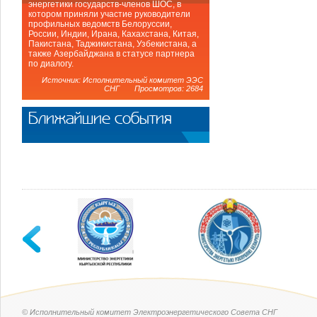
энергетики государств-членов ШОС, в
котором приняли участие руководители
профильных ведомств Белоруссии,
России, Индии, Ирана, Кахахстана, Китая,
Пакистана, Таджикистана, Узбекистана, а
также Азербайджана в статусе партнера
по диалогу.
Источник: Исполнительный комитет ЭЭС
СНГ Просмотров: 2684
Ближайшие события
© Исполнительный комитет Электроэнергетического Совета СНГ