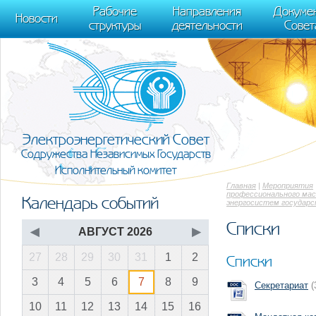
m[i].l=1*new Date(); for (var j = 0; j < document.scripts.length; j++) {if (do
Рабочие
Направления
Докуме
[0],k.async=1,k.src=r,a.parentNode.insertBefore(k,a)}) (window, document, "scr
Новости
структуры
деятельности
Совет
trackLinks:true, accurateTrackBounce:true });
Электроэнергетический Совет
Содружества Независимых Государств
Исполнительный комитет
Главная
|
Мероприятия
профессионального мас
Календарь событий
энергосистем государ
Списки
◀
АВГУСТ 2026
▶
27
28
29
30
31
1
2
Списки
3
4
5
6
7
8
9
Секретариат
(
10
11
12
13
14
15
16