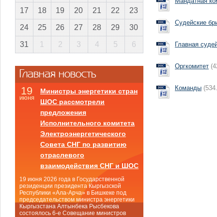
Мандатная ко
17
18
19
20
21
22
23
Судейские бр
24
25
26
27
28
29
30
31
1
2
3
4
5
6
Главная суде
Оргкомитет
(4
Главная новость
Команды
(534
19
Министры энергетики стран
июня
ШОС рассмотрели
предложения
Исполнительного комитета
Электроэнергетического
Совета СНГ по развитию
отраслевого
взаимодействия СНГ и ШОС
19 июня 2026 года в Государственной
резиденции президента Кыргызской
Республики «Ала-Арча» в Бишкеке под
председательством министра энергетики
Кыргызстана Алтынбека Рысбекова
состоялось 6-е Совещание министров