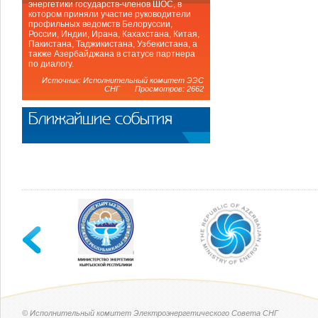
энергетики государств-членов ШОС, в
котором приняли участие руководители
профильных ведомств Белоруссии,
России, Индии, Ирана, Кахахстана, Китая,
Пакистана, Таджикистана, Узбекистана, а
также Азербайджана в статусе партнера
по диалогу.
Источник: Исполнительный комитет ЭЭС
СНГ Просмотров: 2662
Ближайшие события
© Исполнительный комитет Электроэнергетического Совета СНГ