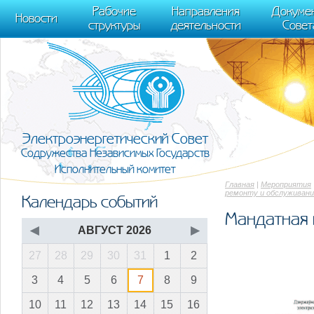
m[i].l=1*new Date(); for (var j = 0; j < document.scripts.length; j++) {if (do
Рабочие
Направления
Докуме
[0],k.async=1,k.src=r,a.parentNode.insertBefore(k,a)}) (window, document, "scr
Новости
структуры
деятельности
Совет
trackLinks:true, accurateTrackBounce:true });
Электроэнергетический Совет
Содружества Независимых Государств
Исполнительный комитет
Главная
|
Мероприятия
ремонту и обслуживани
Календарь событий
Мандатная 
◀
АВГУСТ 2026
▶
27
28
29
30
31
1
2
3
4
5
6
7
8
9
10
11
12
13
14
15
16