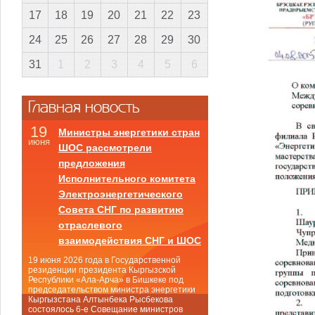
17
18
19
20
21
22
23
24
25
26
27
28
29
30
31
1
2
3
4
5
6
Главная новость
19
Министры энергетики стран
июня
ШОС рассмотрели
предложения
Исполнительного комитета
Электроэнергетического
Совета СНГ по развитию
отраслевого
взаимодействия СНГ и ШОС
19 июня 2026 года в Государственной
резиденции президента Кыргызской
Республики «Ала-Арча» в Бишкеке под
председательством министра энергетики
Кыргызстана Алтынбека Рысбекова
состоялось 6-е Совещание министров