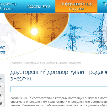
cument.scripts[j].src === r) { return; }} k=e.createElement(t),a=e.getElements
окументы
Информационные
Пр
 "init", { clickmap:true, trackLinks:true, accurateTrackBounce:true });
Мероприятия
Совета
издания
вет
ств
Главная
|
Информационные издания
|
Словарь терминов
двусторонний договор купли-продаж
энергии
▶
2
9
соглашение, в соответствии с которым поставщик обязуется пос
энергию в определенном количестве и определенного соответст
6
иными обязательными требованиями качества, а покупатель обяз