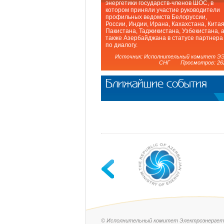
энергетики государств-членов ШОС, в
котором приняли участие руководители
профильных ведомств Белоруссии,
России, Индии, Ирана, Кахахстана, Китая
Пакистана, Таджикистана, Узбекистана, 
также Азербайджана в статусе партнера
по диалогу.
Источник: Исполнительный комитет Э
СНГ Просмотров: 26
Ближайшие события
© Исполнительный комитет Электроэнергет