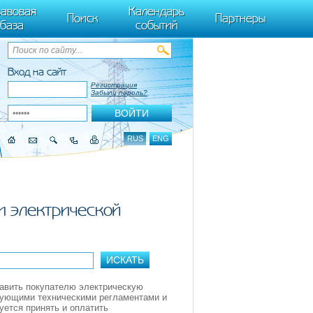
ByTagName(t)[0],k.async=1,k.src=r,a.parentNode.insertBefore(k,a)}) (window,
авовая
Календарь
Поиск
Партнеры
база
событий
Вход на сайт
Регистрация
Забыли пароль?
RUS
ENG
и электрической
тавить покупателю электрическую
вующими техническими регламентами и
уется принять и оплатить