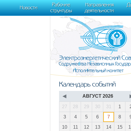
m[i].l=1*new Date(); for (var j = 0; j < document.scripts.length; j++) {if (do
Рабочие
Направления
Д
document, "script", "https://mc.yandex.ru/metrika/tag.js", "ym"); ym(95911708,
Новости
структуры
деятельности
Электроэнергетический Со
Содружества Независимых Государ
Исполнительный комитет
Календарь событий
◀
АВГУСТ 2026
27
28
29
30
31
1
3
4
5
6
7
8
10
11
12
13
14
15
1