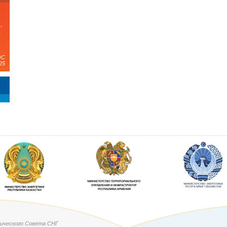
,
а
ЭС
25
ического Совета СНГ