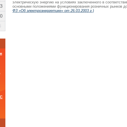
электрическую энергию на условиях заключенного в соответстви
3
основными положениями функционирования розничных рынков д
ФЗ «Об электроэнергетике» от 26.03.2003 г.)
0
6
н
а
ОС
и