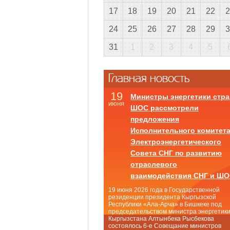
17
18
19
20
21
22
2
24
25
26
27
28
29
3
31
1
2
3
4
5
Главная новость
19
Министры энергетики стра
июня
ШОС рассмотрели
предложения
Исполнительного комитет
Электроэнергетического
Совета СНГ по развитию
отраслевого
взаимодействия СНГ и Ш
19 июня 2026 года в Государственной
резиденции президента Кыргызской
Республики «Ала-Арча» в Бишкеке под
председательством министра энергетик
Кыргызстана Алтынбека Рысбекова
состоялось 6-е Совещание министров