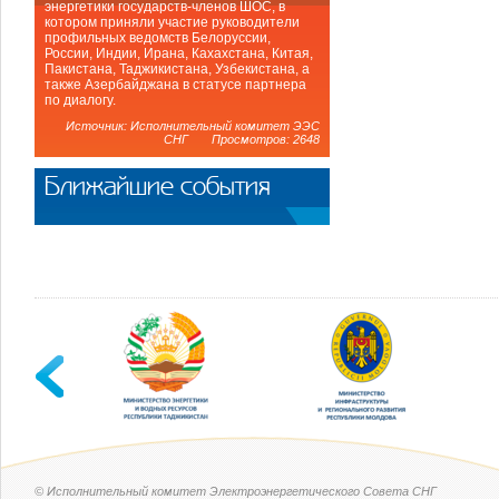
энергетики государств-членов ШОС, в
котором приняли участие руководители
профильных ведомств Белоруссии,
России, Индии, Ирана, Кахахстана, Китая,
Пакистана, Таджикистана, Узбекистана, а
также Азербайджана в статусе партнера
по диалогу.
Источник: Исполнительный комитет ЭЭС
СНГ Просмотров: 2648
Ближайшие события
© Исполнительный комитет Электроэнергетического Совета СНГ