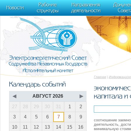
m[i].l=1*new Date(); for (var j = 0; j < document.scripts.length; j++) {if (do
Рабочие
Направления
Докуме
[0],k.async=1,k.src=r,a.parentNode.insertBefore(k,a)}) (window, document, "scr
Новости
структуры
деятельности
Совет
trackLinks:true, accurateTrackBounce:true });
Электроэнергетический Совет
Содружества Независимых Государств
Исполнительный комитет
Главная
|
Информационн
Календарь событий
экономичес
капитала и
◀
АВГУСТ 2026
▶
27
28
29
30
31
1
2
3
4
5
6
7
8
9
соотношение заемно
деятельность, дост
10
11
12
13
14
15
16
минимальную стоимо