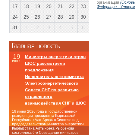
организации
(Основы
17
18
19
20
21
22
23
Федерации - Утверж
24
25
26
27
28
29
30
31
1
2
3
4
5
6
Главная новость
19
Министры энергетики стран
июня
ШОС рассмотрели
предложения
Исполнительного комитета
Электроэнергетического
Совета СНГ по развитию
отраслевого
взаимодействия СНГ и ШОС
19 июня 2026 года в Государственной
резиденции президента Кыргызской
Республики «Ала-Арча» в Бишкеке под
председательством министра энергетики
Кыргызстана Алтынбека Рысбекова
состоялось 6-е Совещание министров