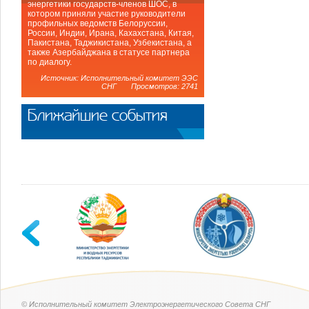
энергетики государств-членов ШОС, в
котором приняли участие руководители
профильных ведомств Белоруссии,
России, Индии, Ирана, Кахахстана, Китая,
Пакистана, Таджикистана, Узбекистана, а
также Азербайджана в статусе партнера
по диалогу.
Источник: Исполнительный комитет ЭЭС
СНГ Просмотров: 2741
Ближайшие события
© Исполнительный комитет Электроэнергетического Совета СНГ