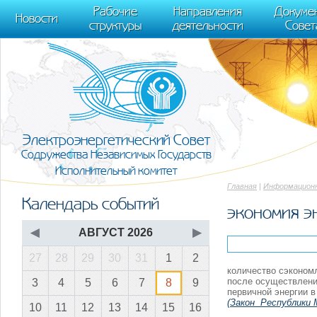
m[i].l=1*new Date(); for (var j = 0; j < document.scripts.length; j++) {if (do
Рабочие
Направления
Докуме
[0],k.async=1,k.src=r,a.parentNode.insertBefore(k,a)}) (window, document, "scr
Новости
структуры
деятельности
Совет
trackLinks:true, accurateTrackBounce:true });
Электроэнергетический Совет
Содружества Независимых Государств
Исполнительный комитет
Главная
|
Информационн
Календарь событий
экономия э
◀
АВГУСТ 2026
▶
27
28
29
30
31
1
2
количество сэкономл
после осуществлени
3
4
5
6
7
8
9
первичной энергии 
(Закон Республики 
10
11
12
13
14
15
16