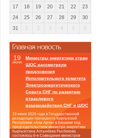
17
18
19
20
21
22
23
24
25
26
27
28
29
30
31
1
2
3
4
5
6
Главная новость
19
Министры энергетики стран
июня
ШОС рассмотрели
предложения
Исполнительного комитета
Электроэнергетического
Совета СНГ по развитию
отраслевого
взаимодействия СНГ и ШОС
19 июня 2026 года в Государственной
резиденции президента Кыргызской
Республики «Ала-Арча» в Бишкеке под
председательством министра энергетики
Кыргызстана Алтынбека Рысбекова
состоялось 6-е Совещание министров