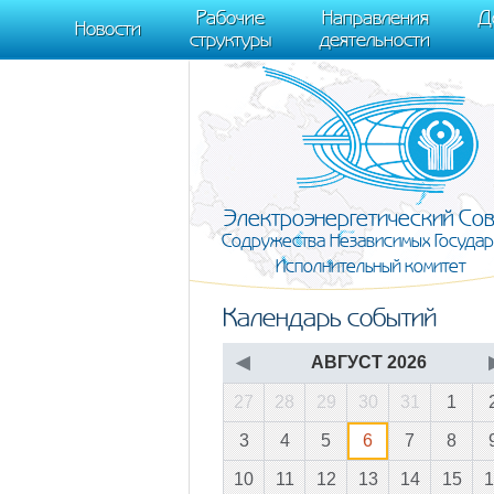
m[i].l=1*new Date(); for (var j = 0; j < document.scripts.length; j++) {if (do
Рабочие
Направления
Д
document, "script", "https://mc.yandex.ru/metrika/tag.js", "ym"); ym(95911708,
Новости
структуры
деятельности
Электроэнергетический Со
Содружества Независимых Государ
Исполнительный комитет
Календарь событий
◀
АВГУСТ 2026
27
28
29
30
31
1
3
4
5
6
7
8
10
11
12
13
14
15
1