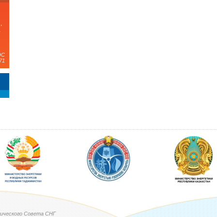
,
а
ЭС
71
ического Совета СНГ