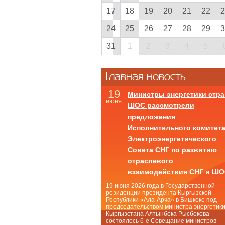
17
18
19
20
21
22
2
24
25
26
27
28
29
3
31
1
2
3
4
5
Главная новость
19
Министры энергетики стра
июня
ШОС рассмотрели
предложения
Исполнительного комитет
Электроэнергетического
Совета СНГ по развитию
отраслевого
взаимодействия СНГ и Ш
19 июня 2026 года в Государственной
резиденции президента Кыргызской
Республики «Ала-Арча» в Бишкеке под
председательством министра энергетик
Кыргызстана Алтынбека Рысбекова
состоялось 6-е Совещание министров