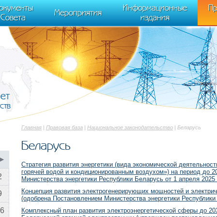
cument.scripts[j].src === r) { return; }} k=e.createElement(t),a=e.getElements
окументы
Информационные
Пр
 "init", { clickmap:true, trackLinks:true, accurateTrackBounce:true });
Мероприятия
Совета
издания
вет
ств
Главная
|
Правовая база
|
Национальное законодательство
| Беларусь
Беларусь
▶
Стратегия развития энергетики (вида экономической деятельност
горячей водой и кондиционированным воздухом») на период до 2
2
Министерства энергетики Республики Беларусь от 1 апреля 2025
Концепция развития электрогенерирующих мощностей и электриче
9
(одобрена Постановлением Министерства энергетики Республики 
6
Комплексный план развития электроэнергетической сферы до 203