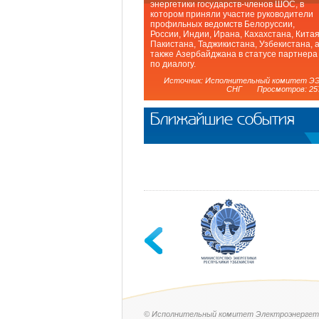
энергетики государств-членов ШОС, в
котором приняли участие руководители
профильных ведомств Белоруссии,
России, Индии, Ирана, Кахахстана, Китая
Пакистана, Таджикистана, Узбекистана, 
также Азербайджана в статусе партнера
по диалогу.
Источник: Исполнительный комитет Э
СНГ Просмотров: 25
Ближайшие события
© Исполнительный комитет Электроэнергет