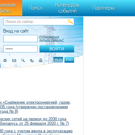
ByTagName(t)[0],k.async=1,k.src=r,a.parentNode.insertBefore(k,a)}) (window,
авовая
Календарь
Поиск
Партнеры
база
событий
Вход на сайт
Регистрация
Забыли пароль?
RUS
ENG
и «Снабжение электроэнергией, газом,
035 года (утвержден постановлением
 года № 8)
ских сетей на период до 2030 года
Беларусь от 25 февраля 2020 г. № 7)
0 года с учетом ввода в эксплуатацию