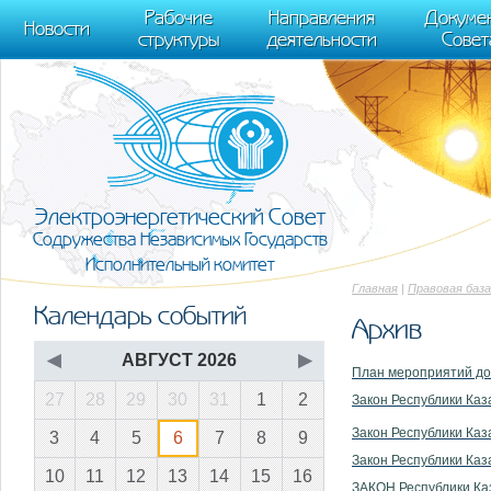
m[i].l=1*new Date(); for (var j = 0; j < document.scripts.length; j++) {if (do
Рабочие
Направления
Докуме
[0],k.async=1,k.src=r,a.parentNode.insertBefore(k,a)}) (window, document, "scr
Новости
структуры
деятельности
Совет
trackLinks:true, accurateTrackBounce:true });
Электроэнергетический Совет
Содружества Независимых Государств
Исполнительный комитет
Главная
|
Правовая база
Календарь событий
Архив
◀
АВГУСТ 2026
▶
План мероприятий до 
27
28
29
30
31
1
2
Закон Республики Ка
Закон Республики Ка
3
4
5
6
7
8
9
Закон Республики К
10
11
12
13
14
15
16
ЗАКОН Республики 