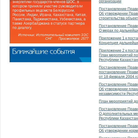
организаций
энергетики государств-членов ШОС, в
котором приняли участие руководители
Постановление Правит
профильных ведомств Белоруссии,
Об утверждении Прави
России, Индии, Ирана, Кахахстана, Китая,
строительства объек
Пакистана, Таджикистана, Узбекистана, а
также Азербайджана в статусе партнера
Постановление Прави
по диалогу.
О мерах по дальнейш
Источник: Исполнительный комитет ЭЭС
Приложение 1 к пост
СНГ Просмотров: 2577
Концепция дальнейше
Ближайшие события
Приложение 2 к пост
План мероприятий по
Республики Казахстан
Постановление Правит
постановление Прави
от 18 февраля 2004 г
Постановление Прави
Об утверждении план
независимости Респу
План мероприятий до 
Постановление Правит
О дополнительных ме
Республики Казахстан
Постановление Правит
Об утверждении норма