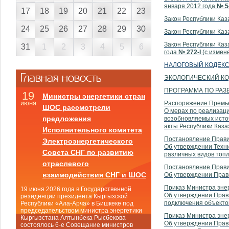
января 2012 года
№ 5
17
18
19
20
21
22
23
Закон Республики К
24
25
26
27
28
29
30
Закон Республики
Закон Республики Ка
31
1
2
3
4
5
6
года
№ 272-I
(с измен
НАЛОГОВЫЙ КОДЕК
Главная новость
ЭКОЛОГИЧЕСКИЙ К
ПРОГРАММА ПО РАЗ
19
Министры энергетики стран
июня
Распоряжение Премьер
ШОС рассмотрели
О мерах по реализаци
предложения
возобновляемых исто
акты Республики Каза
Исполнительного комитета
Постановление Правит
Электроэнергетического
Об утверждении Техни
Совета СНГ по развитию
различных видов топл
отраслевого
Постановление Правит
взаимодействия СНГ и ШОС
Об утверждении Прав
Приказ Министра энер
19 июня 2026 года в Государственной
Об утверждении Прав
резиденции президента Кыргызской
подключения объекто
Республики «Ала-Арча» в Бишкеке под
председательством министра энергетики
Приказ Министра энер
Кыргызстана Алтынбека Рысбекова
Об утверждении Прав
состоялось 6-е Совещание министров