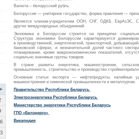
Валюта – белорусский рубль.
Белоруссия — унитарное государство, форма правления — прези
Является членом-учредителем ООН, СНГ, ОДКБ, ЕврАзЭС, Со
других международных объединений.
Экономика в Белоруссии строится на принципах
социальн
Структура экономики Белоруссии характеризуется доминиров
в производственной, энергетической, транспортной, добывающей
банковской сферах, и незначительной долей частного сектор
планирование, кроме макроэкономических показателей, отсутст
социально значимые группы товаров.
В стране развиты энергетика, машиностроение, сельско
промышленность, строительство и производство стройматериал
Основные статьи
экспорта
— нефтепродукты, калийные удо
машиностроения и химической промышленности и металлургии.
▶
Правительство Республики Беларусь
Электроэнергетика Республики Беларусь
2
Министерство энергетики Республики Беларусь
9
ГПО «Белэнерго»
Википедия
6
3