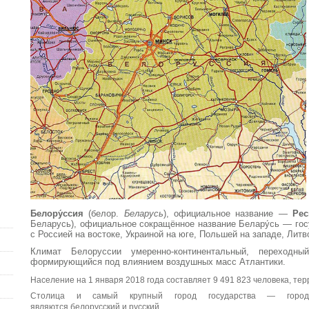
Белору́ссия
(белор.
Беларусь
), официальное название —
Рес
Беларусь), официальное сокращённо
е название Белару́сь — го
с Россией на востоке, Украиной на юге, Польшей на западе, Литв
Климат Белоруссии
умеренно-континентальный
, переходны
формирующийся под влиянием воздушных масс Атлантики.
Население на 1 января 2018 года составляет 9 491 823 человека
, те
Столица и самый крупный город государства — гор
являются
белорусский
и
русский
.