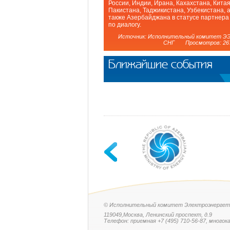
России, Индии, Ирана, Кахахстана, Китая
Пакистана, Таджикистана, Узбекистана, 
также Азербайджана в статусе партнера
по диалогу.
Источник: Исполнительный комитет Э
СНГ Просмотров: 26
Ближайшие события
© Исполнительный комитет Электроэнергет
119049,Москва, Ленинский проспект, д.9
Телефон: приемная +7 (495) 710-56-87, многока