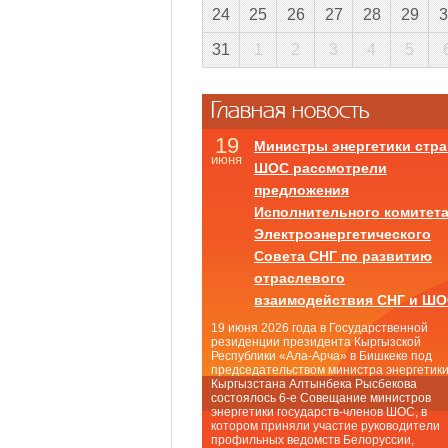
24
25
26
27
28
29
3
31
1
2
3
4
5
Главная новость
19
Министры энергетики стра
июня
ШОС рассмотрели
предложения
Исполнительного комитет
Электроэнергетического
Совета СНГ по развитию
отраслевого
взаимодействия СНГ и Ш
19 июня 2026 года в Государственной
резиденции президента Кыргызской
Республики «Ала-Арча» в Бишкеке под
председательством министра энергетик
Кыргызстана Алтынбека Рысбекова
состоялось 6-е Совещание министров
энергетики государств-членов ШОС, в
котором приняли участие руководители
профильных ведомств Белоруссии,