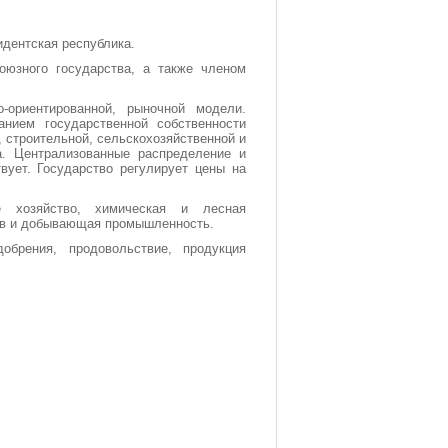
дентская республика.
юзного государства, а также членом
о-ориентированной, рыночной
модели.
анием государственной собственности
, строительной, сельскохозяйственной и
а. Централизованные распределение и
вует. Государство регулирует цены на
е хозяйство, химическая и лесная
ов и добывающая промышленность.
брения, продовольствие, продукция