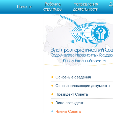
m[i].l=1*new Date(); for (var j = 0; j < document.scripts.length; j++) {if (do
Рабочие
Направления
Д
document, "script", "https://mc.yandex.ru/metrika/tag.js", "ym"); ym(95911708,
Новости
структуры
деятельности
Электроэнергетический Со
Содружества Независимых Государ
Исполнительный комитет
Основные сведения
Основополагающие документы
Президент Совета
Вице-президент
Члены Совета