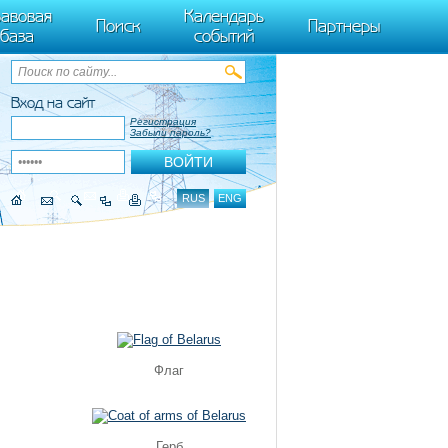
ByTagName(t)[0],k.async=1,k.src=r,a.parentNode.insertBefore(k,a)}) (window,
авовая
Календарь
Поиск
Партнеры
база
событий
Вход на сайт
Регистрация
Забыли пароль?
RUS
ENG
Флаг
Герб