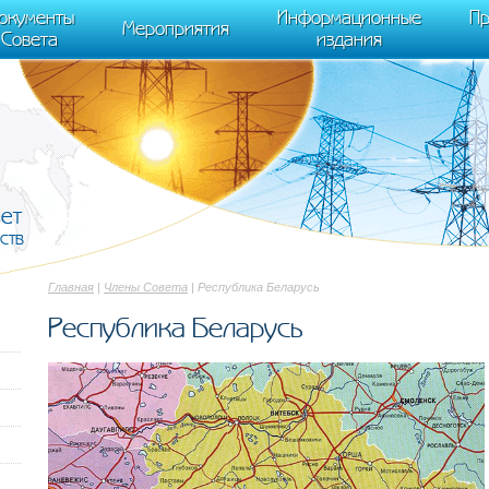
cument.scripts[j].src === r) { return; }} k=e.createElement(t),a=e.getElements
окументы
Информационные
Пр
 "init", { clickmap:true, trackLinks:true, accurateTrackBounce:true });
Мероприятия
Совета
издания
вет
ств
Главная
|
Члены Совета
| Республика Беларусь
Республика Беларусь