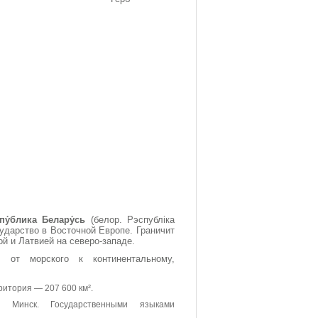
пу́блика Белару́сь
(белор. Рэспубліка
сударство в Восточной Европе. Граничит
ой и Латвией на северо-западе.
й от морского к континентальному,
рритория — 207 600 км².
од
Минск
. Государственными языками