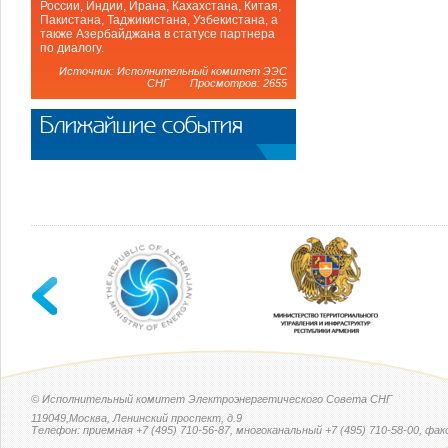
России, Индии, Ирана, Кахахстана, Китая,
Пакистана, Таджикистана, Узбекистана, а
также Азербайджана в статусе партнера
по диалогу.
Источник: Исполнительный комитет ЭЭС
СНГ Просмотров: 2655
Ближайшие события
© Исполнительный комитет Электроэнергетического Совета СНГ
119049,Москва, Ленинский проспект, д.9
Телефон: приемная +7 (495) 710-56-87, многоканальный +7 (495) 710-58-00, факс