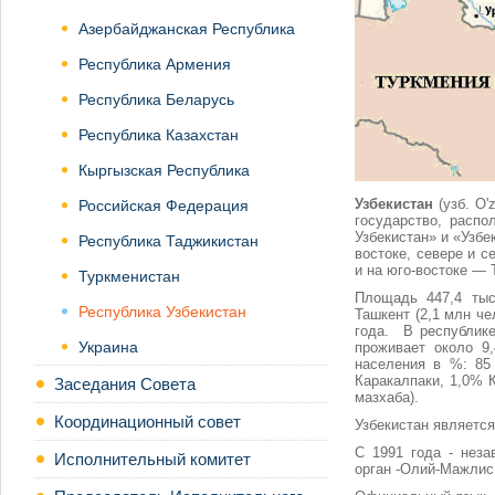
Азербайджанская Республика
Республика Армения
Республика Беларусь
Республика Казахстан
Кыргызская Республика
Узбекистан
(узб. O'
Российская Федерация
государство, распо
Узбекистан» и «Узбе
Республика Таджикистан
востоке, севере и 
и на юго-востоке — 
Туркменистан
Площадь 447,4 тыс
Республика Узбекистан
Ташкент (2,1 млн че
года.
В республике
Украина
проживает около 9
населения в %: 85
Каракалпаки, 1,0% 
Заседания Совета
мазхаба).
Координационный совет
Узбекистан являетс
С 1991 года - неза
Исполнительный комитет
орган -Олий-Мажлис