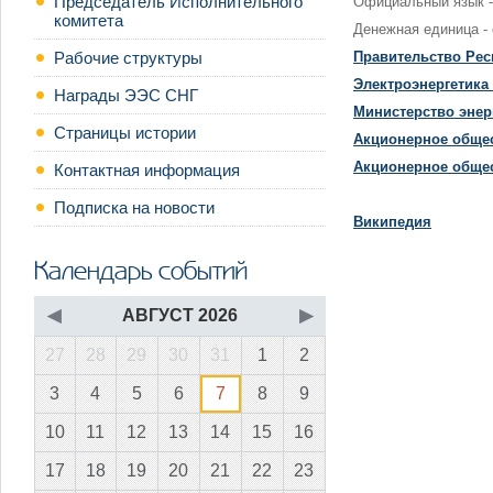
Председатель Исполнительного
Официальный язык -
комитета
Денежная единица -
Правительство Рес
Рабочие структуры
Электроэнергетика
Награды ЭЭС СНГ
М
инистерство энер
Страницы истории
Акционерное общес
Акционерное общес
Контактная информация
Подписка на новости
Википедия
Календарь событий
◀
АВГУСТ 2026
▶
27
28
29
30
31
1
2
3
4
5
6
7
8
9
10
11
12
13
14
15
16
17
18
19
20
21
22
23