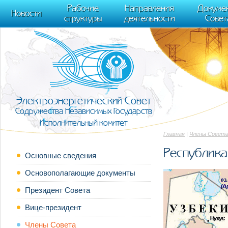
m[i].l=1*new Date(); for (var j = 0; j < document.scripts.length; j++) {if (do
Рабочие
Направления
Докуме
[0],k.async=1,k.src=r,a.parentNode.insertBefore(k,a)}) (window, document, "scr
Новости
структуры
деятельности
Совет
trackLinks:true, accurateTrackBounce:true });
Электроэнергетический Совет
Содружества Независимых Государств
Исполнительный комитет
Главная
|
Члены Совет
Республика
Основные сведения
Основополагающие документы
Президент Совета
Вице-президент
Члены Совета