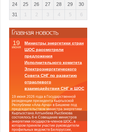
24
25
26
27
28
29
30
31
1
2
3
4
5
6
Главная новость
19
Министры энергетики стран
июня
ШОС рассмотрели
предложения
Исполнительного комитета
Электроэнергетического
Совета СНГ по развитию
отраслевого
взаимодействия СНГ и ШОС
19 июня 2026 года в Государственной
резиденции президента Кыргызской
Республики «Ала-Арча» в Бишкеке под
председательством министра энергетики
Кыргызстана Алтынбека Рысбекова
состоялось 6-е Совещание министров
энергетики государств-членов ШОС, в
котором приняли участие руководители
профильных ведомств Белоруссии,