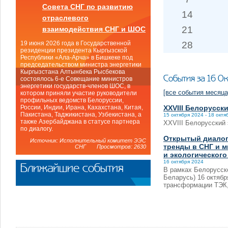
Совета СНГ по развитию
14
отраслевого
21
взаимодействия СНГ и ШОС
28
19 июня 2026 года в Государственной
резиденции президента Кыргызской
Республики «Ала-Арча» в Бишкеке под
председательством министра энергетики
Кыргызстана Алтынбека Рысбекова
События за 16 О
состоялось 6-е Совещание министров
энергетики государств-членов ШОС, в
[все события месяца
котором приняли участие руководители
профильных ведомств Белоруссии,
XXVIII Белорусск
России, Индии, Ирана, Кахахстана, Китая,
Пакистана, Таджикистана, Узбекистана, а
15 октября 2024 - 18 октя
также Азербайджана в статусе партнера
XXVIII Белорусский 
по диалогу.
Открытый диалог
Источник: Исполнительный комитет ЭЭС
тренды в СНГ и м
СНГ Просмотров: 2630
и экологического
16 октября 2024
Ближайшие события
В рамках Белорусско
Беларусь) 16 октяб
трансформации ТЭК,