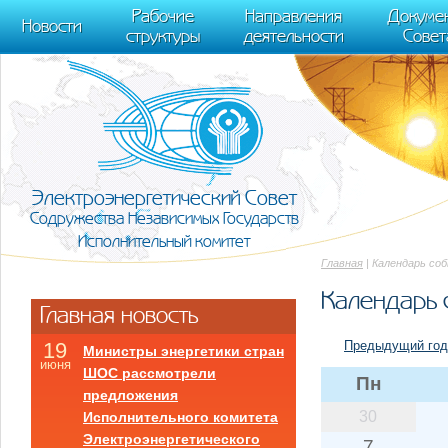
m[i].l=1*new Date(); for (var j = 0; j < document.scripts.length; j++) {if (do
Рабочие
Направления
Докуме
[0],k.async=1,k.src=r,a.parentNode.insertBefore(k,a)}) (window, document, "scr
Новости
структуры
деятельности
Совет
trackLinks:true, accurateTrackBounce:true });
Электроэнергетический Совет
Содружества Независимых Государств
Исполнительный комитет
Главная
| Календарь со
Календарь 
Главная новость
Предыдущий год
19
Министры энергетики стран
июня
ШОС рассмотрели
Пн
предложения
30
Исполнительного комитета
Электроэнергетического
7