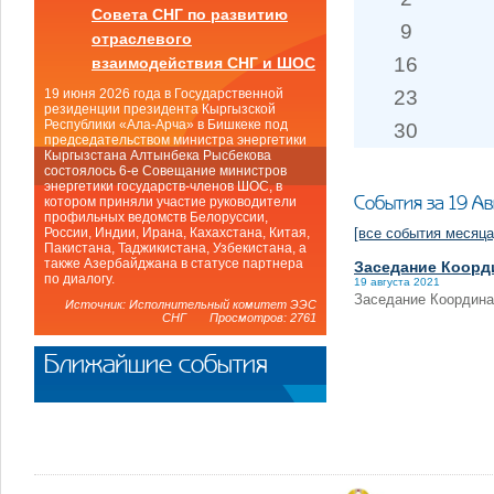
Совета СНГ по развитию
9
отраслевого
16
взаимодействия СНГ и ШОС
23
19 июня 2026 года в Государственной
резиденции президента Кыргызской
Республики «Ала-Арча» в Бишкеке под
30
председательством министра энергетики
Кыргызстана Алтынбека Рысбекова
состоялось 6-е Совещание министров
энергетики государств-членов ШОС, в
События за 19 Ав
котором приняли участие руководители
профильных ведомств Белоруссии,
[все события месяца
России, Индии, Ирана, Кахахстана, Китая,
Пакистана, Таджикистана, Узбекистана, а
также Азербайджана в статусе партнера
Заседание Коорд
по диалогу.
19 августа 2021
Заседание Координа
Источник: Исполнительный комитет ЭЭС
СНГ Просмотров: 2761
Ближайшие события