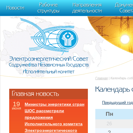
m[i].l=1*new Date(); for (var j = 0; j < document.scripts.length; j++) {if (do
Рабочие
Направления
Докуме
[0],k.async=1,k.src=r,a.parentNode.insertBefore(k,a)}) (window, document, "scr
Новости
структуры
деятельности
Совет
trackLinks:true, accurateTrackBounce:true });
Электроэнергетический Совет
Содружества Независимых Государств
Исполнительный комитет
Главная
| Календарь со
Календарь 
Главная новость
Предыдущий год
19
Министры энергетики стран
июня
ШОС рассмотрели
Пн
предложения
26
Исполнительного комитета
Электроэнергетического
2